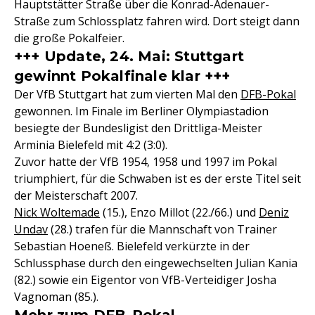
Hauptstätter Straße über die Konrad-Adenauer-
Straße zum Schlossplatz fahren wird. Dort steigt dann
die große Pokalfeier.
+++ Update, 24. Mai: Stuttgart
gewinnt Pokalfinale klar +++
Der VfB Stuttgart hat zum vierten Mal den
DFB-Pokal
gewonnen. Im Finale im Berliner Olympiastadion
besiegte der Bundesligist den Drittliga-Meister
Arminia Bielefeld mit 4:2 (3:0).
Zuvor hatte der VfB 1954, 1958 und 1997 im Pokal
triumphiert, für die Schwaben ist es der erste Titel seit
der Meisterschaft 2007.
Nick Woltemade
(15.), Enzo Millot (22./66.) und
Deniz
Undav
(28.) trafen für die Mannschaft von Trainer
Sebastian Hoeneß. Bielefeld verkürzte in der
Schlussphase durch den eingewechselten Julian Kania
(82.) sowie ein Eigentor von VfB-Verteidiger Josha
Vagnoman (85.).