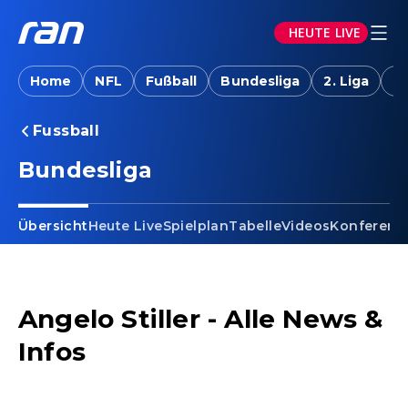
HEUTE LIVE
Home
NFL
Fußball
Bundesliga
2. Liga
T
Fussball
Bundesliga
Übersicht
Heute Live
Spielplan
Tabelle
Videos
Konferenz
Angelo Stiller - Alle News &
Infos