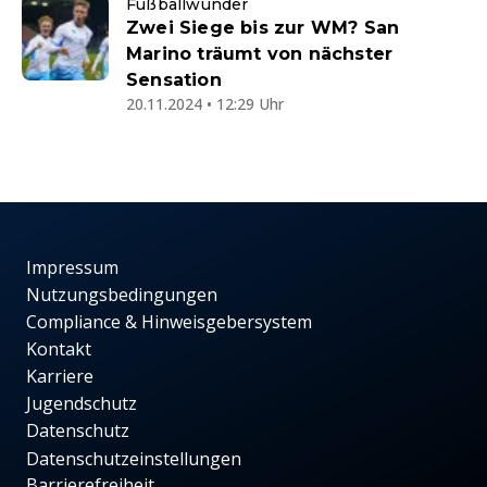
Fußballwunder
Zwei Siege bis zur WM? San
Marino träumt von nächster
Sensation
20.11.2024 • 12:29 Uhr
Impressum
Nutzungsbedingungen
Compliance & Hinweisgebersystem
Kontakt
Karriere
Jugendschutz
Datenschutz
Datenschutzeinstellungen
Barrierefreiheit