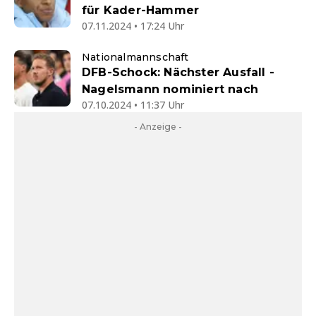
für Kader-Hammer
07.11.2024 • 17:24 Uhr
Nationalmannschaft
DFB-Schock: Nächster Ausfall -
Nagelsmann nominiert nach
07.10.2024 • 11:37 Uhr
- Anzeige -