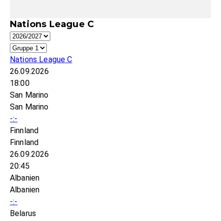
Nations League C
Nations League C
26.09.2026
18:00
San Marino
San Marino
-:-
Finnland
Finnland
26.09.2026
20:45
Albanien
Albanien
-:-
Belarus