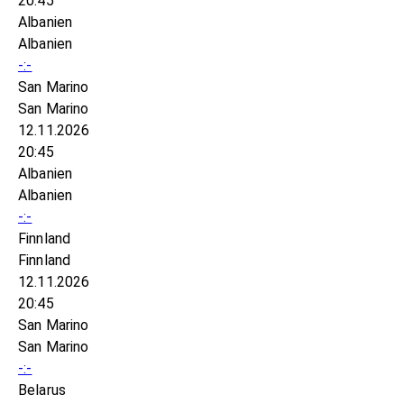
20:45
Albanien
Albanien
-:-
San Marino
San Marino
12.11.2026
20:45
Albanien
Albanien
-:-
Finnland
Finnland
12.11.2026
20:45
San Marino
San Marino
-:-
Belarus