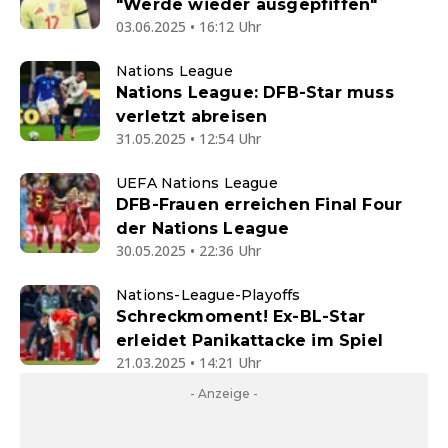
"Werde wieder ausgepfiffen"
03.06.2025 • 16:12 Uhr
Nations League
Nations League: DFB-Star muss
verletzt abreisen
31.05.2025 • 12:54 Uhr
UEFA Nations League
DFB-Frauen erreichen Final Four
der Nations League
30.05.2025 • 22:36 Uhr
Nations-League-Playoffs
Schreckmoment! Ex-BL-Star
erleidet Panikattacke im Spiel
21.03.2025 • 14:21 Uhr
- Anzeige -