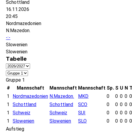
Schottland
16.11.2026
20:45
Nordmazedonien
N.Mazedon.
-:-
Slowenien
Slowenien
Tabelle
Gruppe 1
#
Mannschaft
Mannschaft
Mannschaft
Sp.
S
U
N
1
Nordmazedonien
N.Mazedon.
MKD
0
0
0
0
0
1
Schottland
Schottland
SCO
0
0
0
0
0
1
Schweiz
Schweiz
SUI
0
0
0
0
0
1
Slowenien
Slowenien
SLO
0
0
0
0
0
Aufstieg