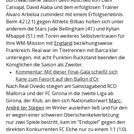
durchwachsene Saison beim Abschied von Dani
Carvajal, David Alaba und dem erfolglosen Trainer
Alvaro Arbeloa zumindest mit einem Erfolgserlebnis.
Beim 4:2 (2:1) gegen Athletic Bilbao holten sich unter
anderem die Stars Jude Bellingham (41.) und Kylian
Mbappé (51.) mit Toren weiteres Selbstvertrauen für
ihre WM-Mission mit
England
beziehungsweise
Frankreich. Real war im Titelrennen mit Barca klar
unterlegen, mit acht Punkten Rückstand beenden die
Königlichen die Saison als Zweiter.
Kommentar: Mit dieser Final-Gala schießt sich
Kane zum Favorit auf den Ballon d'Or
Nach Real Oviedo stiegen am Samstagabend RCD
Mallorca und der FC Girona in die zweite Liga ab.
Girona, der Klub, an den sich Nationaltorwart
Marc-
André ter Stegen
im Winter ausleihen ließ und für den
er wegen einer schweren Oberschenkelverletzung
nur zwei Spiele bestritt, kam im "Endspiel" gegen den
direkten Konkurrenten FC Elche nur zu einem 1:1 (1:0).