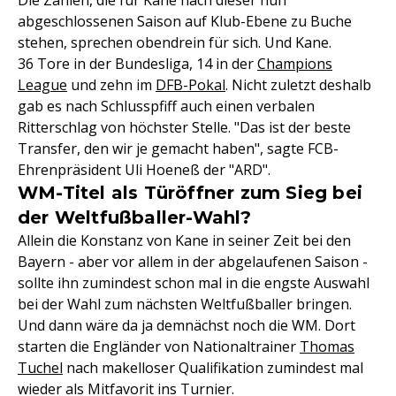
Die Zahlen, die für Kane nach dieser nun
abgeschlossenen Saison auf Klub-Ebene zu Buche
stehen, sprechen obendrein für sich. Und Kane.
36 Tore in der Bundesliga, 14 in der
Champions
League
und zehn im
DFB-Pokal
. Nicht zuletzt deshalb
gab es nach Schlusspfiff auch einen verbalen
Ritterschlag von höchster Stelle. "Das ist der beste
Transfer, den wir je gemacht haben", sagte FCB-
Ehrenpräsident Uli Hoeneß der "ARD".
WM-Titel als Türöffner zum Sieg bei
der Weltfußballer-Wahl?
Allein die Konstanz von Kane in seiner Zeit bei den
Bayern - aber vor allem in der abgelaufenen Saison -
sollte ihn zumindest schon mal in die engste Auswahl
bei der Wahl zum nächsten Weltfußballer bringen.
Und dann wäre da ja demnächst noch die WM. Dort
starten die Engländer von Nationaltrainer
Thomas
Tuchel
nach makelloser Qualifikation zumindest mal
wieder als Mitfavorit ins Turnier.