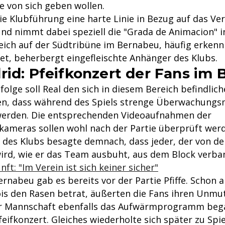
e von sich geben wollen.
e Klubführung eine harte Linie in Bezug auf das Ver
nd nimmt dabei speziell die "Grada de Animacion" in
eich auf der Südtribüne im Bernabeu, häufig erken
det, beherbergt eingefleischte Anhänger des Klubs.
rid: Pfeifkonzert der Fans im
olge soll Real den sich in diesem Bereich befindlic
ben, dass während des Spiels strenge Überwachun
werden. Die entsprechenden Videoaufnahmen der
meras sollen wohl nach der Partie überprüft werd
des Klubs besagte demnach, dass jeder, der von d
wird, wie er das Team ausbuht, aus dem Block verba
ft: "Im Verein ist sich keiner sicher"
rnabeu gab es bereits vor der Partie Pfiffe. Schon 
is den Rasen betrat, äußerten die Fans ihren Unmut
er Mannschaft ebenfalls das Aufwärmprogramm beg
feifkonzert. Gleiches wiederholte sich später zu Spi