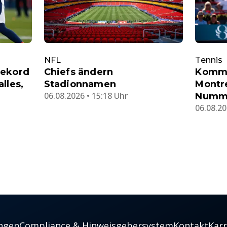
NFL
Tennis
Rekord
Chiefs ändern
Komme
lles,
Stadionnamen
Montre
06.08.2026 • 15:18 Uhr
Numme
06.08.20
ngen
Compliance & Hinweisgebersystem
Kontakt
Karr