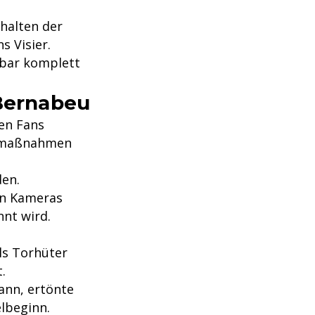
halten der
s Visier.
nbar komplett
 Bernabeu
hen Fans
gsmaßnahmen
en.
en Kameras
nnt wird.
als Torhüter
.
ann, ertönte
elbeginn.