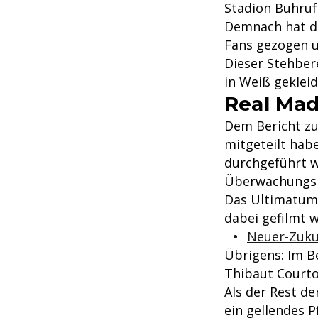
Stadion Buhruf
Demnach hat di
Fans gezogen u
Dieser Stehber
in Weiß geklei
Real Mad
Dem Bericht zuf
mitgeteilt ha
durchgeführt 
Überwachungska
Das Ultimatum 
dabei gefilmt 
Neuer-Zukun
Übrigens: Im Be
Thibaut Courto
Als der Rest d
ein gellendes P