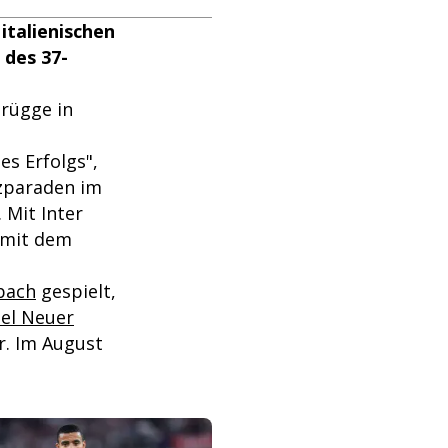
italienischen
 des 37-
Brügge in
s Erfolgs",
nzparaden im
 Mit Inter
 mit dem
bach
gespielt,
el Neuer
r. Im August