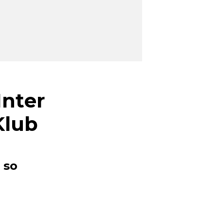
Inter
Klub
 so