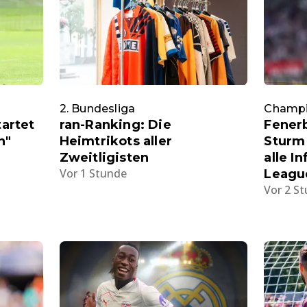
2. Bundesliga
Champi
tartet
ran-Ranking: Die
Fenerb
n"
Heimtrikots aller
Sturm 
Zweitligisten
alle I
Vor 1 Stunde
League
Vor 2 S