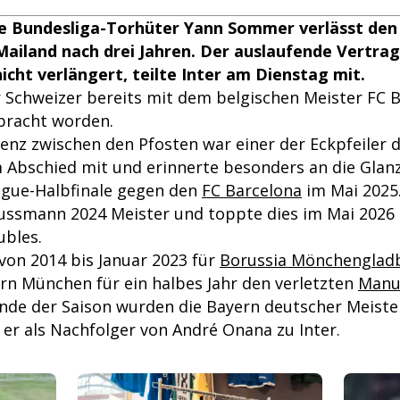
e Bundesliga-Torhüter Yann Sommer verlässt den 
Mailand nach drei Jahren. Der auslaufende Vertrag
nicht verlängert, teilte Inter am Dienstag mit.
r Schweizer bereits mit dem belgischen Meister FC 
bracht worden.
nz zwischen den Pfosten war einer der Eckpfeiler de
um Abschied mit und erinnerte besonders an die Gla
gue-Halbfinale gegen den
FC Barcelona
im Mai 2025.
ussmann 2024 Meister und toppte dies im Mai 2026
bles.
on 2014 bis Januar 2023 für
Borussia Mönchenglad
ern München für ein halbes Jahr den verletzten
Manu
Ende der Saison wurden die Bayern deutscher Meiste
 er als Nachfolger von André Onana zu Inter.