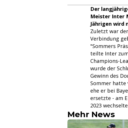
Der langjährig
Meister Inter 
Jährigen wird 
Zuletzt war de
Verbindung ge
"Sommers Präse
teilte Inter z
Champions-Lea
wurde der Schl
Gewinn des Dou
Sommer hatte v
ehe er bei Bay
ersetzte - am 
2023 wechselte
Mehr News