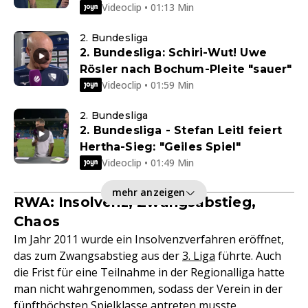
Videoclip • 01:13 Min
2. Bundesliga
2. Bundesliga: Schiri-Wut! Uwe
Rösler nach Bochum-Pleite "sauer"
Videoclip • 01:59 Min
2. Bundesliga
2. Bundesliga - Stefan Leitl feiert
Hertha-Sieg: "Geiles Spiel"
Videoclip • 01:49 Min
mehr anzeigen
RWA: Insolvenz, Zwangsabstieg,
Chaos
Im Jahr 2011 wurde ein Insolvenzverfahren eröffnet,
das zum Zwangsabstieg aus der
3. Liga
führte. Auch
die Frist für eine Teilnahme in der Regionalliga hatte
man nicht wahrgenommen, sodass der Verein in der
fünfthöchsten Spielklasse antreten musste.