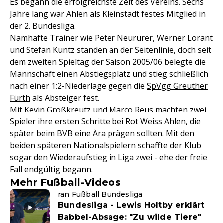
Es begann die erfolgreichste Zeit des Vereins. Sechs
Jahre lang war Ahlen als Kleinstadt festes Mitglied in
der 2. Bundesliga.
Namhafte Trainer wie Peter Neururer, Werner Lorant
und Stefan Kuntz standen an der Seitenlinie, doch seit
dem zweiten Spieltag der Saison 2005/06 belegte die
Mannschaft einen Abstiegsplatz und stieg schließlich
nach einer 1:2-Niederlage gegen die
SpVgg Greuther
Fürth
als Absteiger fest.
Mit Kevin Großkreutz und Marco Reus machten zwei
Spieler ihre ersten Schritte bei Rot Weiss Ahlen, die
später beim
BVB
eine Ära prägen sollten. Mit den
beiden späteren Nationalspielern schaffte der Klub
sogar den Wiederaufstieg in Liga zwei - ehe der freie
Fall endgültig begann.
Mehr Fußball-Videos
ran Fußball Bundesliga
Bundesliga - Lewis Holtby erklärt
Babbel-Absage: "Zu wilde Tiere"