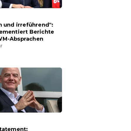
h und irreführend":
ementiert Berichte
WM-Absprachen
hr
Statement: