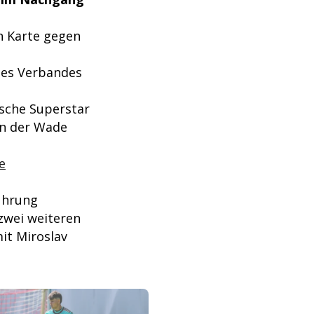
n Karte gegen
 des Verbandes
ische Superstar
an der Wade
e
ührung
zwei weiteren
it Miroslav