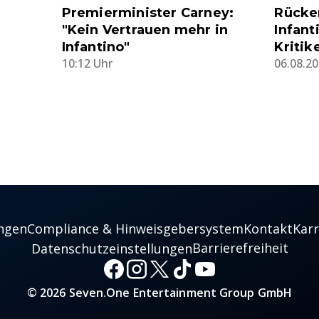
Premierminister Carney:
Rücke
"Kein Vertrauen mehr in
Infant
Infantino"
Kritik
10:12 Uhr
06.08.20
ngen
Compliance & Hinweisgebersystem
Kontakt
Karr
Barrierefreiheit
Datenschutzeinstellungen
© 2026 Seven.One Entertainment Group GmbH