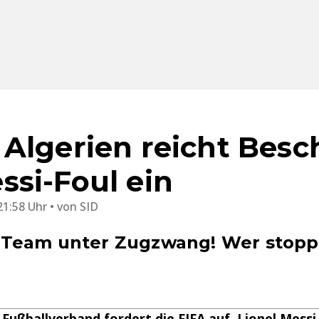
Algerien reicht Bes
si-Foul ein
21:58 Uhr
von
SID
Team unter Zugzwang! Wer stop
 Fußballverband fordert die FIFA auf, Lionel Mes