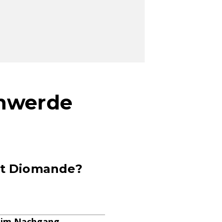
chwerde
pt Diomande?
si im Nachgang