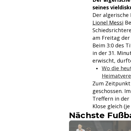
seines vieldis
Der algerische
Lionel Messi
Be
Schiedsrichter
am Freitag der
Beim 3:0 des T
in der 31. Minu
erwischt, durft
Wo die heut
Heimatvere
Zum Zeitpunkt 
geschossen. Im
Treffern in der
Klose gleich (je
Nächste Fußba