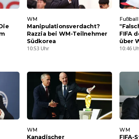
WM
Fußball
Die
Manipulationsverdacht?
"Falsc
im
Razzia bei WM-Teilnehmer
FIFA d
Südkorea
über 
10:53 Uhr
10:46 U
WM
WM
Kanadischer
FIFA-