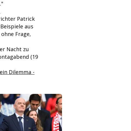
."
M
ichter Patrick
Beispiele aus
, ohne Frage,
der Nacht zu
Montagabend (19
 ein Dilemma -