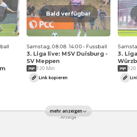
Bald verfügbar
sball
Samstag, 08.08. 14:00 • Fussball
Samstag
3. Liga live: MSV Duisburg -
3. Liga
SV Meppen
Würzb
120 Min
120
im
Link kopieren
Lin
mehr anzeigen
- Anzeige -