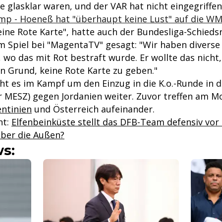
die glasklar waren, und der VAR hat nicht eingegriffen
p - Hoeneß hat "überhaupt keine Lust" auf die W
"eine Rote Karte", hatte auch der Bundesliga-Schiedsr
m Spiel bei "MagentaTV" gesagt: "Wir haben diverse 
 wo das mit Rot bestraft wurde. Er wollte das nicht
in Grund, keine Rote Karte zu geben."
eht es im Kampf um den Einzug in die K.o.-Runde in 
r MESZ) gegen Jordanien weiter. Zuvor treffen am 
ntinien
und Österreich aufeinander.
nt:
Elfenbeinküste stellt das DFB-Team defensiv vor
ber die Außen?
s: