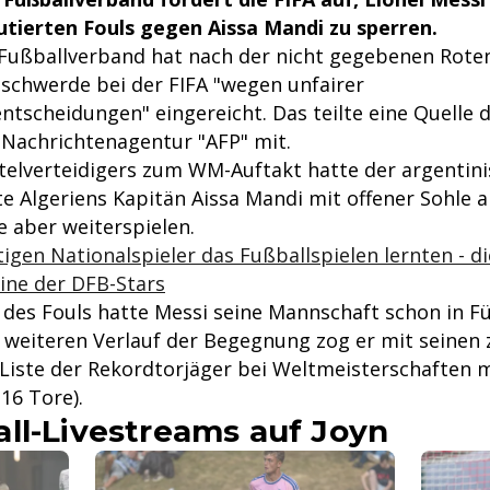
kutierten Fouls gegen Aissa Mandi zu sperren.
 Fußballverband hat nach der nicht gegebenen Rote
schwerde bei der FIFA "wegen unfairer
entscheidungen" eingereicht. Das teilte eine Quelle
 Nachrichtenagentur "AFP" mit.
itelverteidigers zum WM-Auftakt hatte der argentin
te Algeriens Kapitän Aissa Mandi mit offener Sohle 
e aber weiterspielen.
igen Nationalspieler das Fußballspielen lernten - di
ine der DFB-Stars
des Fouls hatte Messi seine Mannschaft schon in F
 weiteren Verlauf der Begegnung zog er mit seinen 
 Liste der Rekordtorjäger bei Weltmeisterschaften m
 16 Tore).
ll-Livestreams auf Joyn