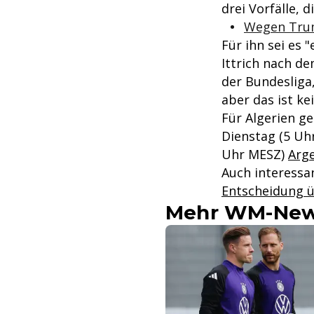
drei Vorfälle, 
Wegen Trum
Für ihn sei es 
Ittrich nach de
der Bundesliga,
aber das ist ke
Für Algerien g
Dienstag (5 Uh
Uhr MESZ)
Arge
Auch interessa
Entscheidung ü
Mehr WM-New