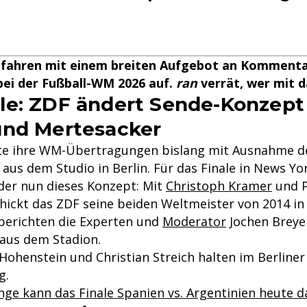
 fahren mit einem breiten Aufgebot an Komment
ei der Fußball-WM 2026 auf.
ran
verrät, wer mit da
e: ZDF ändert Sende-Konzept
und Mertesacker
e ihre WM-Übertragungen bislang mit Ausnahme de
us dem Studio in Berlin. Für das Finale in News Yor
der nun dieses Konzept: Mit
Christoph Kramer
und 
hickt das ZDF seine beiden Weltmeister von 2014 in 
berichten die Experten und
Moderator
Jochen Breyer
aus dem Stadion.
-Hohenstein und Christian Streich halten im Berline
g.
nge kann das Finale Spanien vs. Argentinien heute 