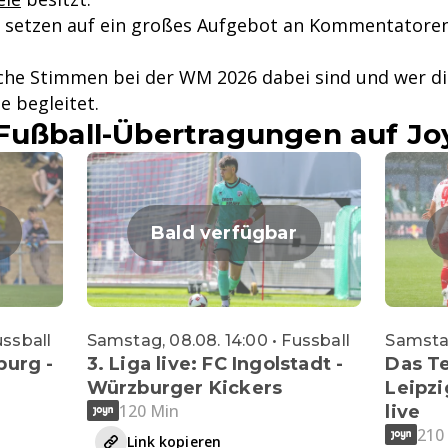
r setzen auf ein großes Aufgebot an Kommentatore
che Stimmen bei der WM 2026 dabei sind und wer d
e begleitet.
Fußball-Übertragungen auf Jo
Bald verfügbar
ussball
Samstag, 08.08. 14:00 • Fussball
Samstag
burg -
3. Liga live: FC Ingolstadt -
Das Te
Würzburger Kickers
Leipz
120 Min
live
210
Link kopieren