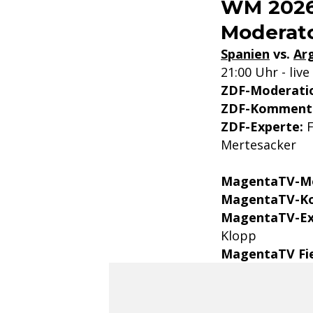
WM 2026
Moderato
Spanien
vs.
Ar
21:00 Uhr - li
ZDF-Moderati
ZDF-Kommenta
ZDF-Experte:
F
Mertesacker
MagentaTV-Mo
MagentaTV-K
MagentaTV-Ex
Klopp
MagentaTV Fie