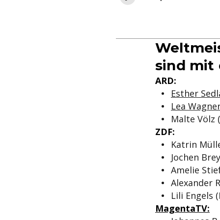
Weltmeis
sind mit
ARD:
Esther Sedl
Lea Wagne
Malte Völz 
ZDF:
Katrin Müll
Jochen Brey
Amelie Stie
Alexander 
Lili Engels
MagentaTV: