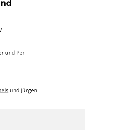
und
V
er und Per
els
und Jürgen