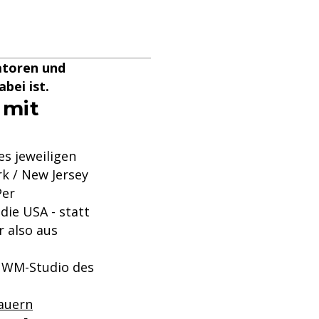
atoren und
bei ist.
 mit
s jeweiligen
k / New Jersey
Per
die USA - statt
 also aus
r WM-Studio des
dauern