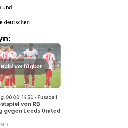
n und
ie deutschen
yn:
Bald verfügbar
, 08.08. 14:30 • Fussball
stspiel von RB
ig gegen Leeds United
 Min