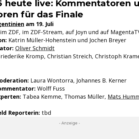
 heute live: Kommentatoren 
ren für das Finale
gentinien
am 19. Juli
ve im ZDF, im ZDF-Stream, auf Joyn und auf MagentaT
on:
Katrin Müller-Hohenstein und Jochen Breyer
tor:
Oliver Schmidt
riederike Kromp, Christian Streich, Christoph Kram
deration:
Laura Wontorra, Johannes B. Kerner
ommentator:
Wolff Fuss
perten:
Tabea Kemme, Thomas Müller,
Mats Humm
ld Reporterin:
tbd
- Anzeige -