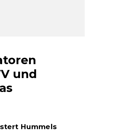
atoren
TV und
as
istert Hummels