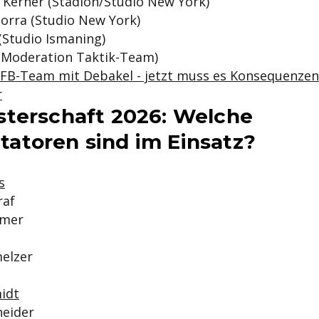
 Kerner (Stadion/Studio New York)
orra (Studio New York)
(Studio Ismaning)
 (Moderation Taktik-Team)
FB-Team mit Debakel - jetzt muss es Konsequenzen
r
terschaft 2026: Welche
toren sind im Einsatz?
s
raf
hmer
ß
elzer
idt
neider