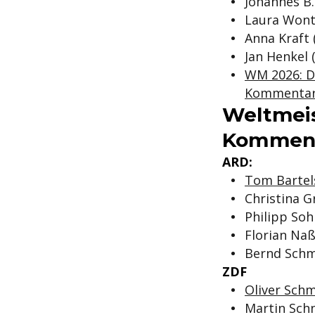
Johannes B.
Laura Wont
Anna Kraft 
Jan Henkel
WM 2026: D
Kommenta
Weltmeis
Kommenta
ARD:
Tom Bartel
Christina G
Philipp So
Florian Na
Bernd Schm
ZDF
Oliver Schm
Martin Sch