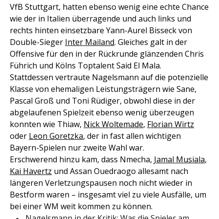
VfB Stuttgart, hatten ebenso wenig eine echte Chance
wie der in Italien überragende und auch links und
rechts hinten einsetzbare Yann-Aurel Bisseck von
Double-Sieger
Inter Mailand
. Gleiches galt in der
Offensive für den in der Rückrunde glänzenden Chris
Führich und Kölns Toptalent Said El Mala.
Stattdessen vertraute Nagelsmann auf die potenzielle
Klasse von ehemaligen Leistungsträgern wie Sane,
Pascal Groß und Toni Rüdiger, obwohl diese in der
abgelaufenen Spielzeit ebenso wenig überzeugen
konnten wie Thiaw,
Nick Woltemade
,
Florian Wirtz
oder
Leon Goretzka
, der in fast allen wichtigen
Bayern-Spielen nur zweite Wahl war.
Erschwerend hinzu kam, dass Nmecha,
Jamal Musiala
,
Kai Havertz
und Assan Ouedraogo allesamt nach
längeren Verletzungspausen noch nicht wieder in
Bestform waren – insgesamt viel zu viele Ausfälle, um
bei einer WM weit kommen zu können.
Nagelsmann in der Kritik: Was die Spieler am