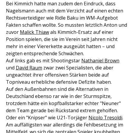
Bei Kimmich hatte man zudem den Eindruck, dass
Nagelsmann auch mit dem Verzicht auf einen echten
Rechtsverteidiger wie Ridle Baku im WM-Aufgebot
Fakten schaffen wollte. So mussten letztlich Anton und
zuvor
Malick Thiaw
als Kimmich-Ersatz auf einer
Position spielen, die sie im Verein seit Jahren nicht
mehr in einer Viererkette ausgeübt hatten – und
zeigten entsprechende Schwächen.
Auf links gab es mit Shootingstar
Nathaniel Brown
und
David Raum
zwar zwei Spezialisten, die aber
ungeachtet ihrer offensiven Stärken beide auf
Topniveau erhebliche defensive Defizite haben.
Auf den Außenbahnen sind die Alternativen in
Deutschland ebenso rar wie in der Sturmspitze,
trotzdem hätte ein kopfballstarker echter "Neuner"
dem Team gerade bei Rückstand extrem geholfen.
Oder ein "Knipser" wie U21-Torjäger
Nicolo Tresoldi
.
Am auffälligsten war allerdings die Fehlbesetzung im
Mittelfeld, wo sich die zentralen Spieler knubbelten,