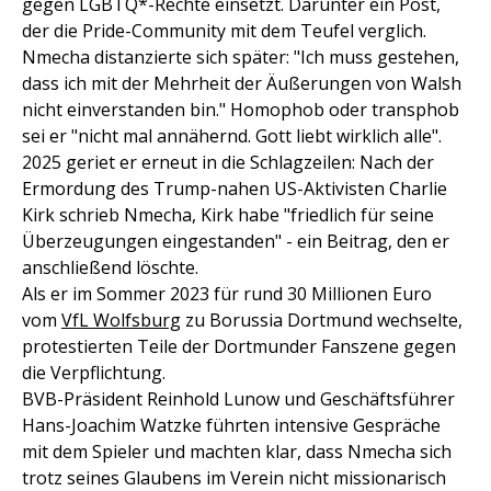
gegen LGBTQ*-Rechte einsetzt. Darunter ein Post,
der die Pride-Community mit dem Teufel verglich.
Nmecha distanzierte sich später: "Ich muss gestehen,
dass ich mit der Mehrheit der Äußerungen von Walsh
nicht einverstanden bin." Homophob oder transphob
sei er "nicht mal annähernd. Gott liebt wirklich alle".
2025 geriet er erneut in die Schlagzeilen: Nach der
Ermordung des Trump-nahen US-Aktivisten Charlie
Kirk schrieb Nmecha, Kirk habe "friedlich für seine
Überzeugungen eingestanden" - ein Beitrag, den er
anschließend löschte.
Als er im Sommer 2023 für rund 30 Millionen Euro
vom
VfL Wolfsburg
zu Borussia Dortmund wechselte,
protestierten Teile der Dortmunder Fanszene gegen
die Verpflichtung.
BVB-Präsident Reinhold Lunow und Geschäftsführer
Hans-Joachim Watzke führten intensive Gespräche
mit dem Spieler und machten klar, dass Nmecha sich
trotz seines Glaubens im Verein nicht missionarisch