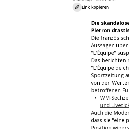
Link kopieren
Die skandalös
Pierron drasti
Die französisc
Aussagen über 
"L'Équipe" susp
Das berichten
"L'Équipe de c
Sportzeitung a
von den Werten
betroffenen Fu
WM-Sechzent
und Livetic
Auch die Moder
dass sie "eine 
Position widers