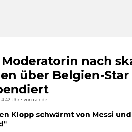
Moderatorin nach sk
n über Belgien-Star
pendiert
14:42 Uhr
von
ran.de
n Klopp schwärmt von Messi und f
d"