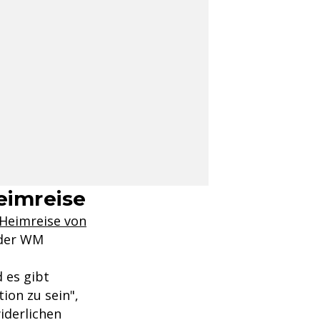
Heimreise
Heimreise von
 der WM
 es gibt
ion zu sein",
iderlichen