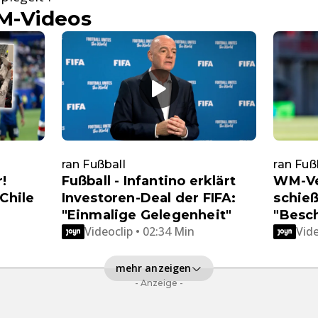
M-Videos
ran Fußball
ran Fuß
!
Fußball - Infantino erklärt
WM-Ve
 Chile
Investoren-Deal der FIFA:
schieß
"Einmalige Gelegenheit"
"Besc
Videoclip • 02:34 Min
Vide
mehr anzeigen
- Anzeige -