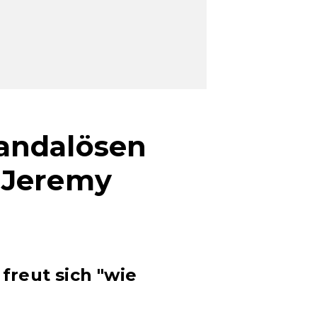
andalösen
 Jeremy
reut sich "wie