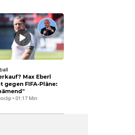
ball
rkauf? Max Eberl
t gegen FIFA-Pläne:
hämend"
oclip • 01:17 Min