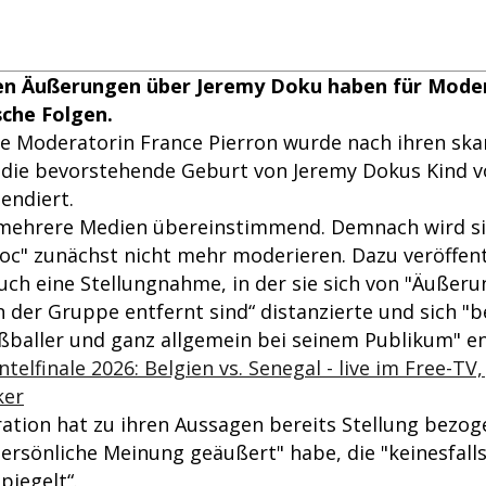
en Äußerungen über Jeremy Doku haben für Moder
sche Folgen.
he Moderatorin France Pierron wurde nach ihren sk
die bevorstehende Geburt von Jeremy Dokus Kind v
endiert.
 mehrere Medien übereinstimmend. Demnach wird si
hoc" zunächst nicht mehr moderieren. Dazu veröffent
uch eine Stellungnahme, in der sie sich von "Äußeru
 der Gruppe entfernt sind“ distanzierte und sich "
ßballer und ganz allgemein bei seinem Publikum" en
elfinale 2026: Belgien vs. Senegal - live im Free-TV
ker
ation hat zu ihren Aussagen bereits Stellung bezoge
persönliche Meinung geäußert" habe, die "keinesfalls
piegelt“.