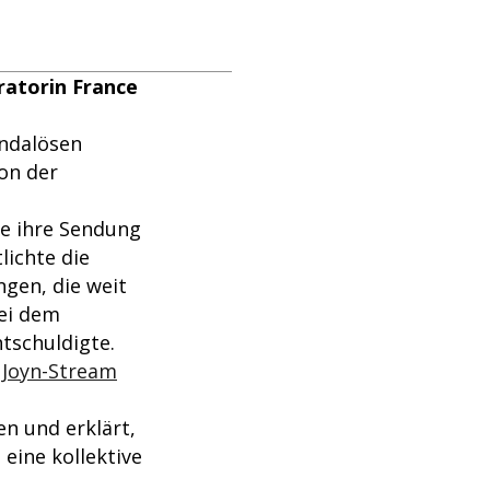
atorin France
andalösen
on der
e ihre Sendung
lichte die
ngen, die weit
bei dem
tschuldigte.
, Joyn-Stream
n und erklärt,
 eine kollektive