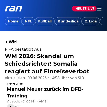
HEUTE LIVE
Home
NFL
Fußball
Bundesliga
2. Liga
T
WM
FIFA bestätigt Aus
WM 2026: Skandal um
Schiedsrichter! Somalia
reagiert auf Einreiseverbot
Aktualisiert:
09.06.2026 • 14:58 Uhr
von
SID
:newstime
Manuel Neuer zurück im DFB-
Training
Videoclip • 01:00 Min • Ab 12