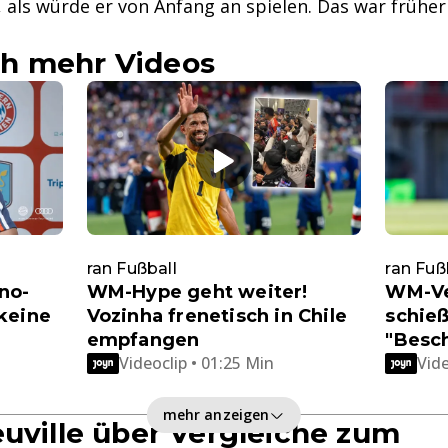
, als würde er von Anfang an spielen. Das war früher
h mehr Videos
ran Fußball
ran Fuß
no-
WM-Hype geht weiter!
WM-Ve
keine
Vozinha frenetisch in Chile
schieß
empfangen
"Besc
Videoclip • 01:25 Min
Vide
mehr anzeigen
euville über Vergleiche zum