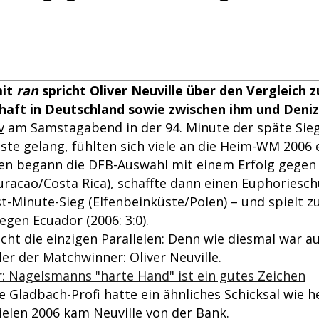
mit
ran
spricht Oliver Neuville über den Vergleich z
haft in Deutschland sowie zwischen ihm und Deni
v
am Samstagabend in der 94. Minute der späte Sieg
ste gelang, fühlten sich viele an die Heim-WM 2006 
ren begann die DFB-Auswahl mit einem Erfolg gegen
uracao/Costa Rica), schaffte dann einen Euphoriesc
t-Minute-Sieg (Elfenbeinküste/Polen) – und spielt 
gen Ecuador (2006: 3:0).
cht die einzigen Parallelen: Denn wie diesmal war a
er der Matchwinner: Oliver Neuville.
 Nagelsmanns "harte Hand" ist ein gutes Zeichen
 Gladbach-Profi hatte ein ähnliches Schicksal wie h
ielen 2006 kam Neuville von der Bank.