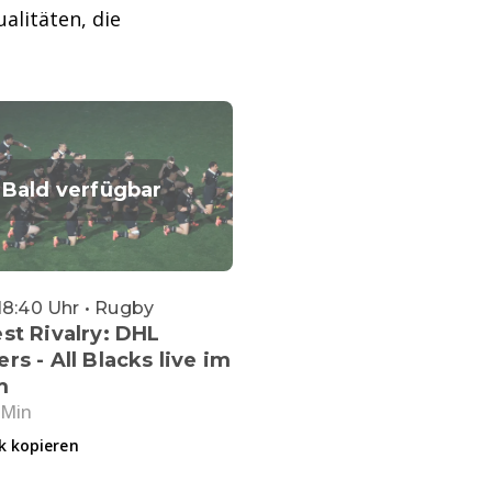
alitäten, die
Bald verfügbar
18:40 Uhr • Rugby
st Rivalry: DHL
rs - All Blacks live im
m
 Min
k kopieren