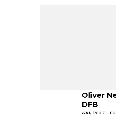
Oliver N
DFB
ran:
Deniz Unda