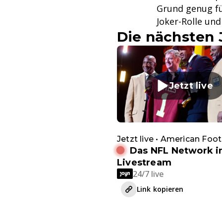
Grund genug fü
Joker-Rolle un
Die nächsten 
Jetzt live
Jetzt live • American Foot
Das NFL Network 
Livestream
24/7 live
Link kopieren