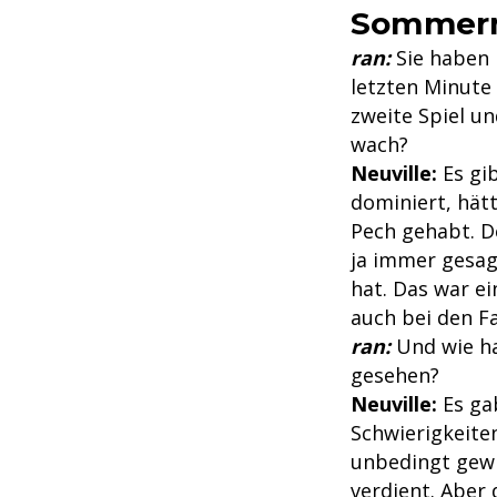
Sommer
ran:
Sie haben 
letzten Minute
zweite Spiel u
wach?
Neuville:
Es gi
dominiert, hät
Pech gehabt. D
ja immer gesa
hat. Das war ei
auch bei den F
ran:
Und wie ha
gesehen?
Neuville:
Es ga
Schwierigkeite
unbedingt gewi
verdient. Aber