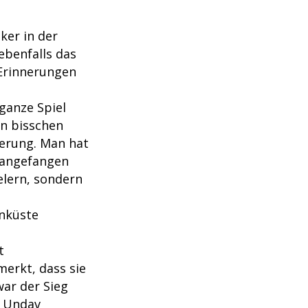
ker in der
ebenfalls das
 Erinnerungen
 ganze Spiel
n bisschen
terung. Man hat
 angefangen
elern, sondern
inküste
t
erkt, dass sie
ar der Sieg
u Undav