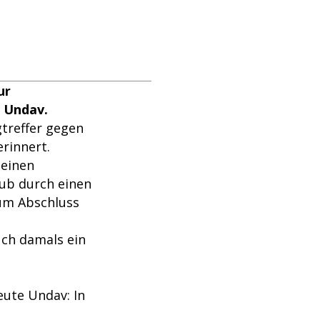
ur
z Undav.
treffer gegen
erinnert.
 einen
hub durch einen
zum Abschluss
uch damals ein
eute Undav: In