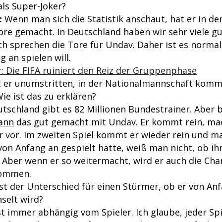
 als Super-Joker?
:
Wenn man sich die Statistik anschaut, hat er in de
ore gemacht. In Deutschland haben wir sehr viele g
ch sprechen die Tore für Undav. Daher ist es normal,
g an spielen will.
 Die FIFA ruiniert den Reiz der Gruppenphase
t er unumstritten, in der Nationalmannschaft komm
ie ist das zu erklären?
utschland gibt es 82 Millionen Bundestrainer. Aber b
ann
das gut gemacht mit Undav. Er kommt rein, mac
or vor. Im zweiten Spiel kommt er wieder rein und m
von Anfang an gespielt hätte, weiß man nicht, ob i
 Aber wenn er so weitermacht, wird er auch die Cha
kommen.
st der Unterschied für einen Stürmer, ob er von Anf
selt wird?
st immer abhängig vom Spieler. Ich glaube, jeder Spi