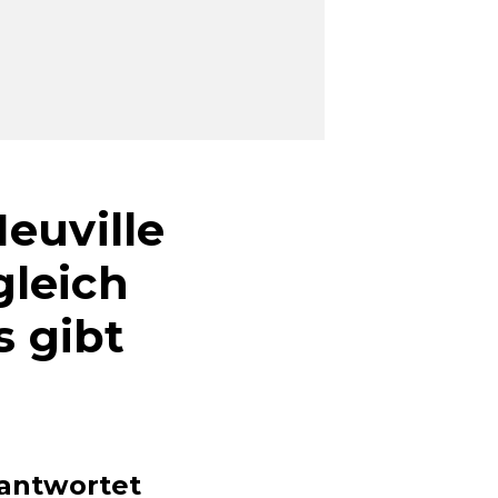
euville
gleich
 gibt
antwortet