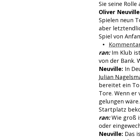
Sie seine Rolle
Oliver Neuville
Spielen neun T
aber letztendli
Spiel von Anfan
Kommentar:
ran:
Im Klub is
von der Bank. W
Neuville:
In De
Julian Nagelsm
bereitet ein T
Tore. Wenn er 
gelungen wäre.
Startplatz be
ran:
Wie groß i
oder eingewech
Neuville:
Das i