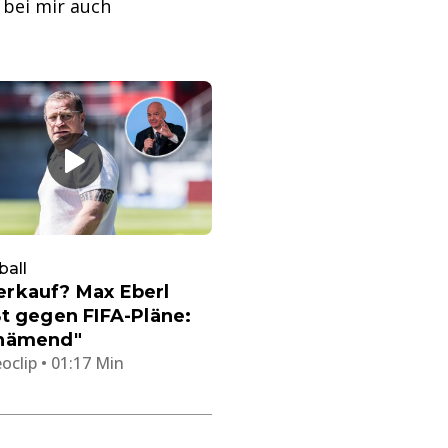
 bei mir auch
ball
rkauf? Max Eberl
t gegen FIFA-Pläne:
hämend"
oclip • 01:17 Min