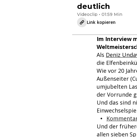
deutlich
Videoclip • 01:59 Min
Link kopieren
Im Interview 
Weltmeistersc
Als
Deniz Unda
die Elfenbeinkü
Wie vor 20 Jah
Außenseiter (C
umjubelten Las
der Vorrunde ge
Und das sind ni
Einwechselspiel
Kommentar:
Und der frühere
allen sieben Sp