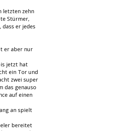
n letzten zehn
ute Stürmer,
 dass er jedes
t er aber nur
is jetzt hat
ht ein Tor und
acht zwei super
hm das genauso
nce auf einen
ang an spielt
eler bereitet