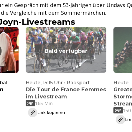
r ein Gespräch mit dem 53-Jährigen über Undavs Qu
d die Vergleiche mit dem Sommermärchen.
Joyn-Livestreams
Bald verfügbar
ball
Heute, 15:15 Uhr • Radsport
Heute, 
im
Die Tour de France Femmes
Greate
im Livestream
Storme
165 Min
Strea
150
Link kopieren
Lin