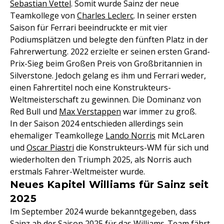
Sebastian Vettel
. Somit wurde Sainz der neue
Teamkollege von
Charles Leclerc
. In seiner ersten
Saison für Ferrari beeindruckte er mit vier
Podiumsplätzen und belegte den fünften Platz in der
Fahrerwertung. 2022 erzielte er seinen ersten Grand-
Prix-Sieg beim Großen Preis von Großbritannien in
Silverstone. Jedoch gelang es ihm und Ferrari weder,
einen Fahrertitel noch eine Konstrukteurs-
Weltmeisterschaft zu gewinnen. Die Dominanz von
Red Bull und
Max Verstappen
war immer zu groß.
In der Saison 2024 entschieden allerdings sein
ehemaliger Teamkollege
Lando Norris
mit McLaren
und
Oscar Piastri
die Konstrukteurs-WM für sich und
wiederholten den Triumph 2025, als Norris auch
erstmals Fahrer-Weltmeister wurde.
Neues Kapitel Williams für Sainz seit
2025
Im September 2024 wurde bekanntgegeben, dass
Sainz ab der Saison 2025 für das Williams-Team fährt.