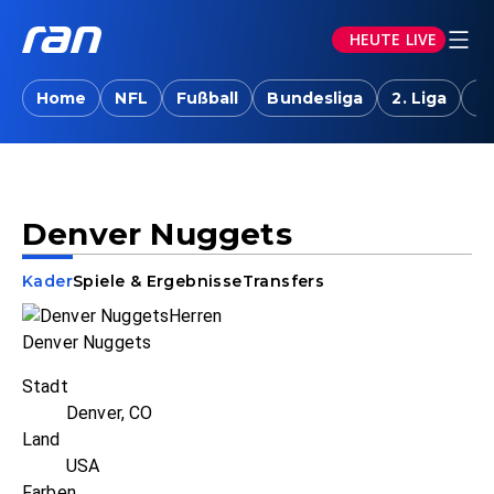
HEUTE LIVE
Home
NFL
Fußball
Bundesliga
2. Liga
T
Denver Nuggets
Kader
Spiele & Ergebnisse
Transfers
Denver Nuggets
Stadt
Denver, CO
Land
USA
Farben