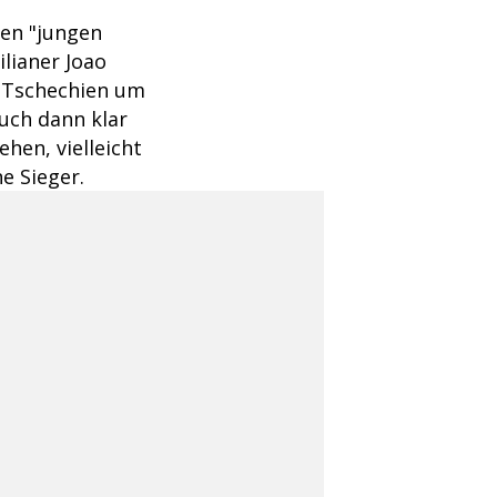
en "jungen
ilianer Joao
s Tschechien um
auch dann klar
hen, vielleicht
e Sieger.