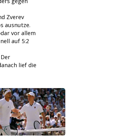
ders gegen
nd Zverev
s ausnutze.
dar vor allem
ell auf 5:2
 Der
anach lief die