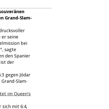
 souveränen
ten Grand-Slam-
drucksvoller
 er seine
elmission bei
", sagte
en den Spanier
ist der
6:3 gegen Jódar
n Grand-Slam-
rtet im Queen's
 sich mit 6:4,