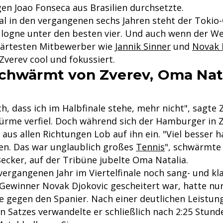
gegen Joao Fonseca aus Brasilien durchsetzte.
l in den vergangenen sechs Jahren steht der Tokio
logne unter den besten vier. Und auch wenn der W
härtesten Mitbewerber wie
Jannik Sinner
und
Novak 
 Zverev cool und fokussiert.
chwärmt von Zverev, Oma Nat
ich, dass ich im Halbfinale stehe, mehr nicht", sagte 
stürme verfiel. Doch während sich der Hamburger in
 aus allen Richtungen Lob auf ihn ein. "Viel besser h
en. Das war unglaublich großes
Tennis
", schwärmte
ecker, auf der Tribüne jubelte Oma Natalia.
vergangenen Jahr im Viertelfinale noch sang- und kl
Gewinner Novak Djokovic gescheitert war, hatte nu
e gegen den Spanier. Nach einer deutlichen Leistun
n Satzes verwandelte er schließlich nach 2:25 Stunde