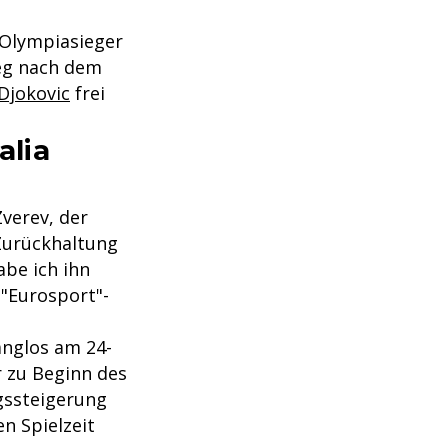
-Olympiasieger
eg nach dem
Djokovic
frei
alia
Zverev, der
 Zurückhaltung
abe ich ihn
 "Eurosport"-
anglos am 24-
r zu Beginn des
gssteigerung
n Spielzeit