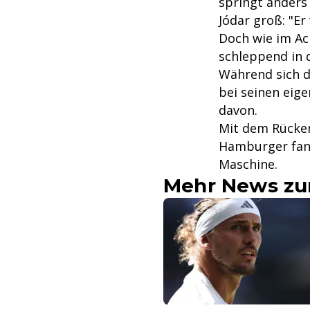
springt anders
Jódar groß: "Er
Doch wie im Ac
schleppend in 
Während sich d
bei seinen eige
davon.
Mit dem Rücken
Hamburger fand
Maschine.
Mehr News zu