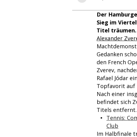
Der Hamburger
Sieg im Vierte
Titel träumen.
Alexander Zver
Machtdemonstra
Gedanken schon
den French Open
Zverev, nachde
Rafael Jódar e
Topfavorit auf
Nach einer insg
befindet sich 
Titels entfernt.
Tennis: Com
Club
Im Halbfinale t