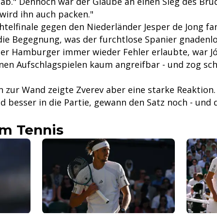
 ab." Dennoch war der Glaube an einen Sieg des Bru
 wird ihn auch packen."
htelfinale gegen den Niederländer Jesper de Jong fa
die Begegnung, was der furchtlose Spanier gnadenlo
er Hamburger immer wieder Fehler erlaubte, war Jó
nen Aufschlagspielen kaum angreifbar - und zog schn
 zur Wand zeigte Zverev aber eine starke Reaktion.
 besser in die Partie, gewann den Satz noch - und d
m Tennis