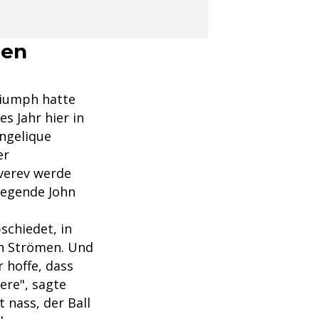
hen
riumph hatte
s Jahr hier in
Angelique
er
verev werde
 Legende John
schiedet, in
in Strömen. Und
 hoffe, dass
ere", sagte
 nass, der Ball