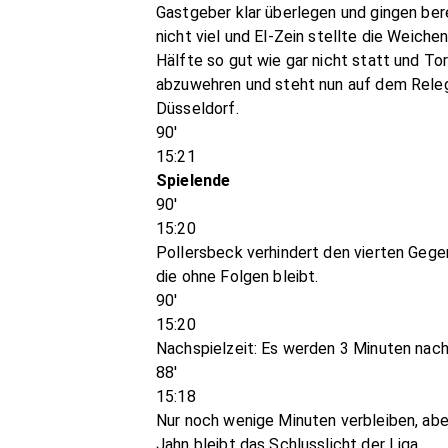
Gastgeber klar überlegen und gingen ber
nicht viel und El-Zein stellte die Weiche
Hälfte so gut wie gar nicht statt und T
abzuwehren und steht nun auf dem Releg
Düsseldorf.
90'
15:21
Spielende
90'
15:20
Pollersbeck verhindert den vierten Gegen
die ohne Folgen bleibt.
90'
15:20
Nachspielzeit: Es werden 3 Minuten nach
88'
15:18
Nur noch wenige Minuten verbleiben, aber
Jahn bleibt das Schlusslicht der Liga.