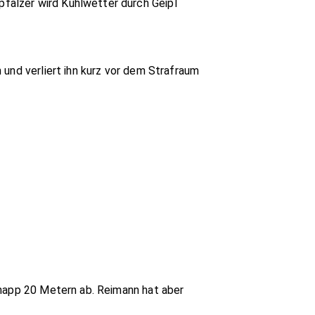
fälzer wird Kühlwetter durch Geipl
 und verliert ihn kurz vor dem Strafraum
knapp 20 Metern ab. Reimann hat aber