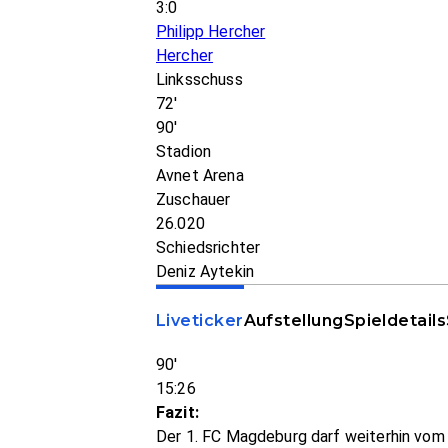
3:0
Philipp Hercher
Hercher
Linksschuss
72'
90'
Stadion
Avnet Arena
Zuschauer
26.020
Schiedsrichter
Deniz Aytekin
Liveticker
Aufstellung
Spieldetails
90'
15:26
Fazit:
Der 1. FC Magdeburg darf weiterhin vom 