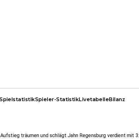
Spielstatistik
Spieler-Statistik
Livetabelle
Bilanz
Aufstieg träumen und schlägt Jahn Regensburg verdient mit 3:0