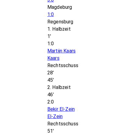
Magdeburg
1:0
Regensburg
1. Halbzeit
1'
1:0
Martijn Kaars
Kaars
Rechtsschuss
28'
45'
2. Halbzeit
46'
2:0
Bekir El-Zein
El-Zein
Rechtsschuss
51'