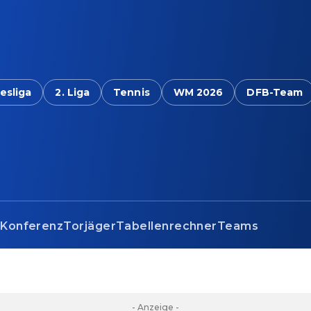
esliga
2. Liga
Tennis
WM 2026
DFB-Team
s
Konferenz
Torjäger
Tabellenrechner
Teams
- Anzeige -