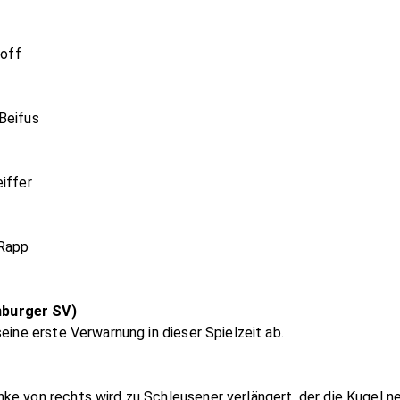
loff
Beifus
iffer
 Rapp
mburger SV)
eine erste Verwarnung in dieser Spielzeit ab.
ke von rechts wird zu Schleusener verlängert, der die Kugel ne