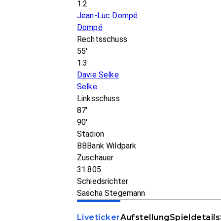
1:2
Jean-Luc Dompé
Dompé
Rechtsschuss
55'
1:3
Davie Selke
Selke
Linksschuss
87'
90'
Stadion
BBBank Wildpark
Zuschauer
31.805
Schiedsrichter
Sascha Stegemann
Liveticker
Aufstellung
Spieldetails