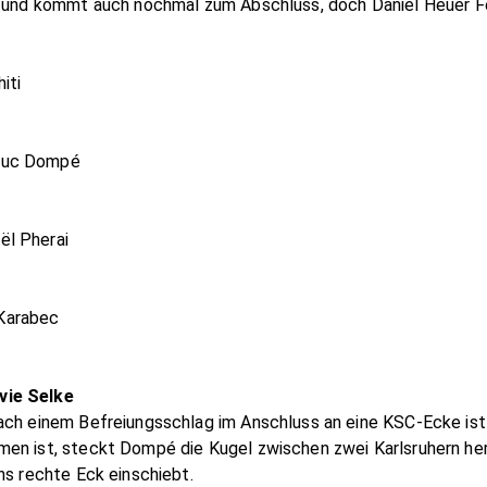
e und kommt auch nochmal zum Abschluss, doch Daniel Heuer Fe
iti
-Luc Dompé
ël Pherai
Karabec
vie Selke
Nach einem Befreiungsschlag im Anschluss an eine KSC-Ecke is
en ist, steckt Dompé die Kugel zwischen zwei Karlsruhern herr
ns rechte Eck einschiebt.