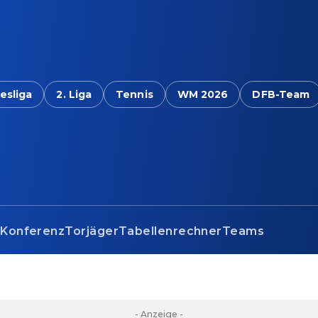
esliga
2. Liga
Tennis
WM 2026
DFB-Team
s
Konferenz
Torjäger
Tabellenrechner
Teams
- Anzeige -