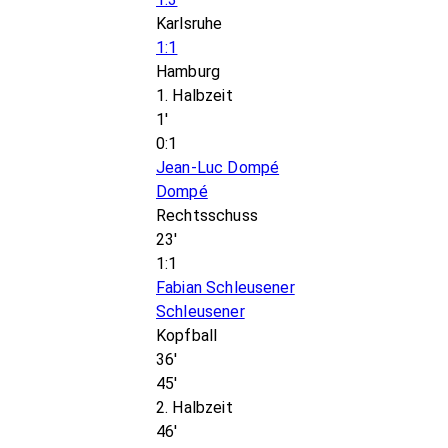
Karlsruhe
1:1
Hamburg
1. Halbzeit
1'
0:1
Jean-Luc Dompé
Dompé
Rechtsschuss
23'
1:1
Fabian Schleusener
Schleusener
Kopfball
36'
45'
2. Halbzeit
46'