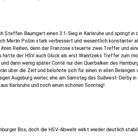
ch Steffen Baumgart einen 3:1-Sieg in Karlsruhe und springt in 
ch Merlin Polzin stark verbessert und wesentlich konstanter a
hren Reihen, denn der Franzose steuerte zwei Treffer und ein
gs hatte der HSV auch Glück als erst Wanitzeks Treffer zum mö
nd dann wenig später Conté nur den Querbalken des Hamburger
n über die Zeit und belohnte sich für einen in allen Belangen
egen Augsburg weiter, ehe am Samstag das Südwest-Derby in 
aus Karlsruhe und noch einen schönen Sonntag!
mburger Box, doch die HSV-Abwehr wirkt wieder deutlich stabile