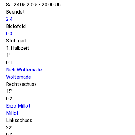
Sa. 24.05.2025 • 20:00 Uhr
Beendet
2:4
Bielefeld
0:3
Stuttgart
1. Halbzeit
1'
0:1
Nick Woltemade
Woltemade
Rechtsschuss
15'
0:2
Enzo Millot
Millot
Linksschuss
22'
0:3