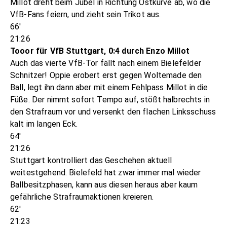
Millot dreht beim Jubel in Richtung Ostkurve ab, wo die
VfB-Fans feiern, und zieht sein Trikot aus.
66'
21:26
Tooor für VfB Stuttgart, 0:4 durch Enzo Millot
Auch das vierte VfB-Tor fällt nach einem Bielefelder
Schnitzer! Oppie erobert erst gegen Woltemade den
Ball, legt ihn dann aber mit einem Fehlpass Millot in die
Füße. Der nimmt sofort Tempo auf, stößt halbrechts in
den Strafraum vor und versenkt den flachen Linksschuss
kalt im langen Eck.
64'
21:26
Stuttgart kontrolliert das Geschehen aktuell
weitestgehend. Bielefeld hat zwar immer mal wieder
Ballbesitzphasen, kann aus diesen heraus aber kaum
gefährliche Strafraumaktionen kreieren.
62'
21:23