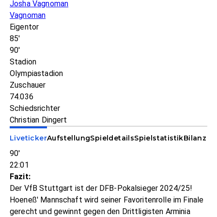
Josha Vagnoman
Vagnoman
Eigentor
85'
90'
Stadion
Olympiastadion
Zuschauer
74.036
Schiedsrichter
Christian Dingert
Liveticker
Aufstellung
Spieldetails
Spielstatistik
Bilanz
90'
22:01
Fazit:
Der VfB Stuttgart ist der DFB-Pokalsieger 2024/25!
Hoeneß' Mannschaft wird seiner Favoritenrolle im Finale
gerecht und gewinnt gegen den Drittligisten Arminia