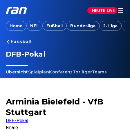
HEUTE LIVE
Home
NFL
Fußball
Bundesliga
2. Liga
T
Fussball
DFB-Pokal
Übersicht
Spielplan
Konferenz
Torjäger
Teams
Arminia Bielefeld - VfB
Stuttgart
DFB-Pokal
Finale