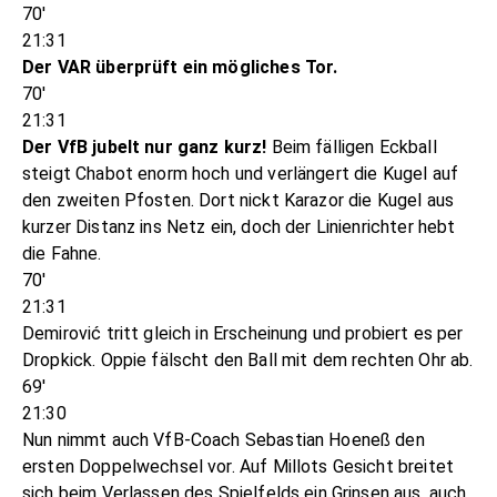
70'
21:31
Der VAR überprüft ein mögliches Tor.
70'
21:31
Der VfB jubelt nur ganz kurz!
Beim fälligen Eckball
steigt Chabot enorm hoch und verlängert die Kugel auf
den zweiten Pfosten. Dort nickt Karazor die Kugel aus
kurzer Distanz ins Netz ein, doch der Linienrichter hebt
die Fahne.
70'
21:31
Demirović tritt gleich in Erscheinung und probiert es per
Dropkick. Oppie fälscht den Ball mit dem rechten Ohr ab.
69'
21:30
Nun nimmt auch VfB-Coach Sebastian Hoeneß den
ersten Doppelwechsel vor. Auf Millots Gesicht breitet
sich beim Verlassen des Spielfelds ein Grinsen aus, auch