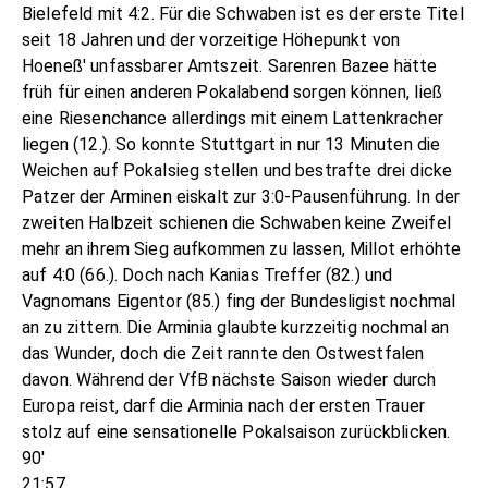
Bielefeld mit 4:2. Für die Schwaben ist es der erste Titel
seit 18 Jahren und der vorzeitige Höhepunkt von
Hoeneß' unfassbarer Amtszeit. Sarenren Bazee hätte
früh für einen anderen Pokalabend sorgen können, ließ
eine Riesenchance allerdings mit einem Lattenkracher
liegen (12.). So konnte Stuttgart in nur 13 Minuten die
Weichen auf Pokalsieg stellen und bestrafte drei dicke
Patzer der Arminen eiskalt zur 3:0-Pausenführung. In der
zweiten Halbzeit schienen die Schwaben keine Zweifel
mehr an ihrem Sieg aufkommen zu lassen, Millot erhöhte
auf 4:0 (66.). Doch nach Kanias Treffer (82.) und
Vagnomans Eigentor (85.) fing der Bundesligist nochmal
an zu zittern. Die Arminia glaubte kurzzeitig nochmal an
das Wunder, doch die Zeit rannte den Ostwestfalen
davon. Während der VfB nächste Saison wieder durch
Europa reist, darf die Arminia nach der ersten Trauer
stolz auf eine sensationelle Pokalsaison zurückblicken.
90'
21:57