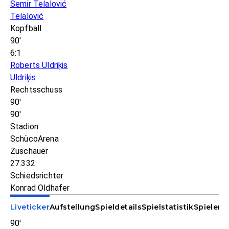
Semir Telalović
Telalović
Kopfball
90'
6:1
Roberts Uldriķis
Uldriķis
Rechtsschuss
90'
90'
Stadion
SchücoArena
Zuschauer
27.332
Schiedsrichter
Konrad Oldhafer
Liveticker
Aufstellung
Spieldetails
Spielstatistik
Spieler-S
90'