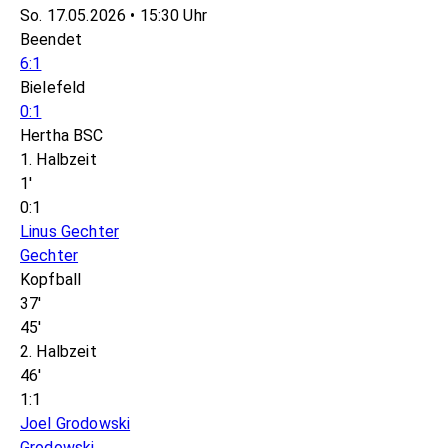
So. 17.05.2026 • 15:30 Uhr
Beendet
6:1
Bielefeld
0:1
Hertha BSC
1. Halbzeit
1'
0:1
Linus Gechter
Gechter
Kopfball
37'
45'
2. Halbzeit
46'
1:1
Joel Grodowski
Grodowski