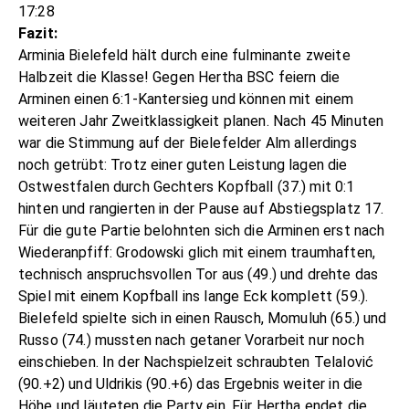
17:28
Fazit:
Arminia Bielefeld hält durch eine fulminante zweite
Halbzeit die Klasse! Gegen Hertha BSC feiern die
Arminen einen 6:1-Kantersieg und können mit einem
weiteren Jahr Zweitklassigkeit planen. Nach 45 Minuten
war die Stimmung auf der Bielefelder Alm allerdings
noch getrübt: Trotz einer guten Leistung lagen die
Ostwestfalen durch Gechters Kopfball (37.) mit 0:1
hinten und rangierten in der Pause auf Abstiegsplatz 17.
Für die gute Partie belohnten sich die Arminen erst nach
Wiederanpfiff: Grodowski glich mit einem traumhaften,
technisch anspruchsvollen Tor aus (49.) und drehte das
Spiel mit einem Kopfball ins lange Eck komplett (59.).
Bielefeld spielte sich in einen Rausch, Momuluh (65.) und
Russo (74.) mussten nach getaner Vorarbeit nur noch
einschieben. In der Nachspielzeit schraubten Telalović
(90.+2) und Uldrikis (90.+6) das Ergebnis weiter in die
Höhe und läuteten die Party ein. Für Hertha endet die