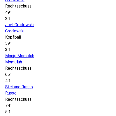
Rechtsschuss
49'
2:1
Joel Grodowski
Grodowski
Kopfball
59'
3:1
Monju Momuluh
Momuluh
Rechtsschuss
65'
4:1
Stefano Russo
Russo
Rechtsschuss
74'
5:1