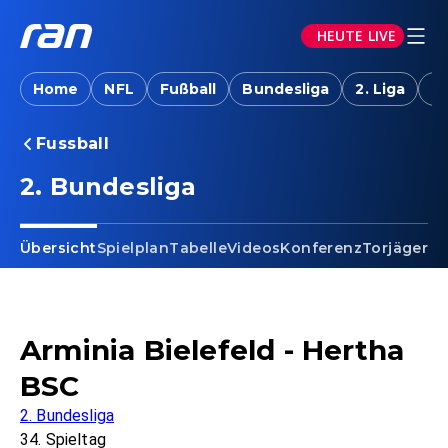
HEUTE LIVE
Home
NFL
Fußball
Bundesliga
2. Liga
T
Fussball
2. Bundesliga
Übersicht
Spielplan
Tabelle
Videos
Konferenz
Torjäger
Ta
Arminia Bielefeld - Hertha
BSC
2. Bundesliga
34. Spieltag