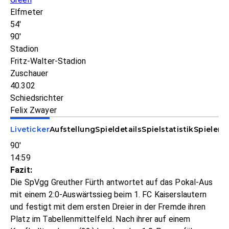
Elfmeter
54'
90'
Stadion
Fritz-Walter-Stadion
Zuschauer
40.302
Schiedsrichter
Felix Zwayer
Liveticker
Aufstellung
Spieldetails
Spielstatistik
Spieler-S
90'
14:59
Fazit:
Die SpVgg Greuther Fürth antwortet auf das Pokal-Aus
mit einem 2:0-Auswärtssieg beim 1. FC Kaiserslautern
und festigt mit dem ersten Dreier in der Fremde ihren
Platz im Tabellenmittelfeld. Nach ihrer auf einem