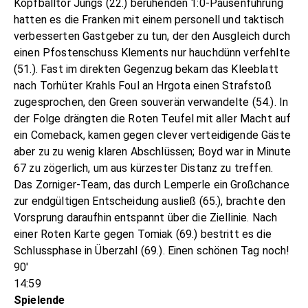
Kopfballtor Jungs (22.) beruhenden 1:0-Pausenführung
hatten es die Franken mit einem personell und taktisch
verbesserten Gastgeber zu tun, der den Ausgleich durch
einen Pfostenschuss Klements nur hauchdünn verfehlte
(51.). Fast im direkten Gegenzug bekam das Kleeblatt
nach Torhüter Krahls Foul an Hrgota einen Strafstoß
zugesprochen, den Green souverän verwandelte (54.). In
der Folge drängten die Roten Teufel mit aller Macht auf
ein Comeback, kamen gegen clever verteidigende Gäste
aber zu zu wenig klaren Abschlüssen; Boyd war in Minute
67 zu zögerlich, um aus kürzester Distanz zu treffen.
Das Zorniger-Team, das durch Lemperle ein Großchance
zur endgültigen Entscheidung ausließ (65.), brachte den
Vorsprung daraufhin entspannt über die Ziellinie. Nach
einer Roten Karte gegen Tomiak (69.) bestritt es die
Schlussphase in Überzahl (69.). Einen schönen Tag noch!
90'
14:59
Spielende