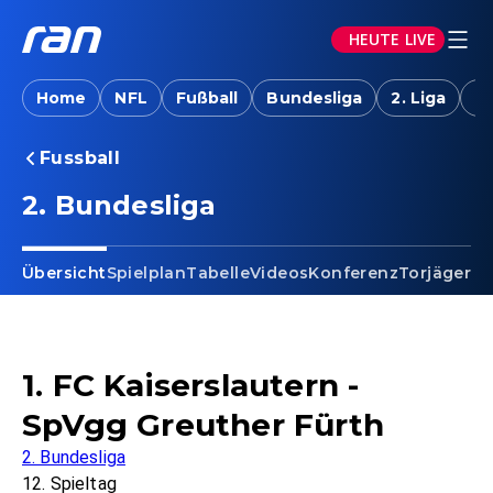
HEUTE LIVE
Home
NFL
Fußball
Bundesliga
2. Liga
T
Fussball
2. Bundesliga
Übersicht
Spielplan
Tabelle
Videos
Konferenz
Torjäger
Ta
1. FC Kaiserslautern -
SpVgg Greuther Fürth
2. Bundesliga
12. Spieltag