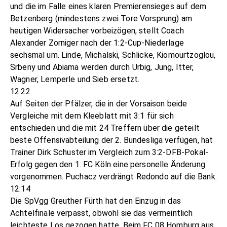
und die im Falle eines klaren Premierensieges auf dem
Betzenberg (mindestens zwei Tore Vorsprung) am
heutigen Widersacher vorbeizögen, stellt Coach
Alexander Zorniger nach der 1:2-Cup-Niederlage
sechsmal um. Linde, Michalski, Schlicke, Kiomourtzoglou,
Srbeny und Abiama werden durch Urbig, Jung, Itter,
Wagner, Lemperle und Sieb ersetzt.
12:22
Auf Seiten der Pfälzer, die in der Vorsaison beide
Vergleiche mit dem Kleeblatt mit 3:1 für sich
entschieden und die mit 24 Treffern über die geteilt
beste Offensivabteilung der 2. Bundesliga verfügen, hat
Trainer Dirk Schuster im Vergleich zum 3:2-DFB-Pokal-
Erfolg gegen den 1. FC Köln eine personelle Änderung
vorgenommen. Puchacz verdrängt Redondo auf die Bank.
12:14
Die SpVgg Greuther Fürth hat den Einzug in das
Achtelfinale verpasst, obwohl sie das vermeintlich
leichteste Los gezogen hatte. Beim FC 08 Homburg aus