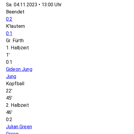
Sa. 04.11.2023 • 13:00 Uhr
Beendet
0:2
K'lautern
0:1
Gr. Fürth
1. Halbzeit
1'
0:1
Gideon Jung
Jung
Kopfball
22'
45'
2. Halbzeit
46'
0:2
Julian Green
Green