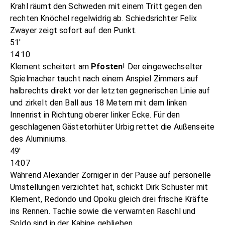
Krahl räumt den Schweden mit einem Tritt gegen den
rechten Knöchel regelwidrig ab. Schiedsrichter Felix
Zwayer zeigt sofort auf den Punkt.
51'
14:10
Klement scheitert am
Pfosten
! Der eingewechselter
Spielmacher taucht nach einem Anspiel Zimmers auf
halbrechts direkt vor der letzten gegnerischen Linie auf
und zirkelt den Ball aus 18 Metern mit dem linken
Innenrist in Richtung oberer linker Ecke. Für den
geschlagenen Gästetorhüter Urbig rettet die Außenseite
des Aluminiums.
49'
14:07
Während Alexander Zorniger in der Pause auf personelle
Umstellungen verzichtet hat, schickt Dirk Schuster mit
Klement, Redondo und Opoku gleich drei frische Kräfte
ins Rennen. Tachie sowie die verwarnten Raschl und
Soldo sind in der Kabine geblieben.