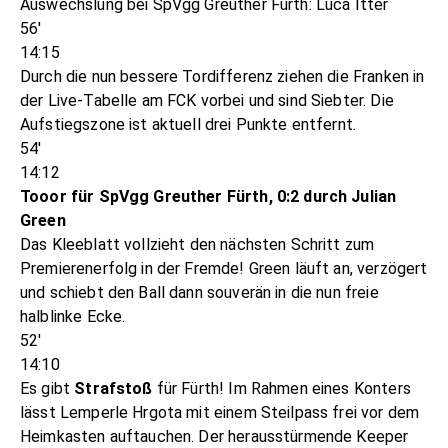
Auswechslung bei SpVgg Greuther Fürth: Luca Itter
56'
14:15
Durch die nun bessere Tordifferenz ziehen die Franken in
der Live-Tabelle am FCK vorbei und sind Siebter. Die
Aufstiegszone ist aktuell drei Punkte entfernt.
54'
14:12
Tooor für SpVgg Greuther Fürth, 0:2 durch Julian
Green
Das Kleeblatt vollzieht den nächsten Schritt zum
Premierenerfolg in der Fremde! Green läuft an, verzögert
und schiebt den Ball dann souverän in die nun freie
halblinke Ecke.
52'
14:10
Es gibt
Strafstoß
für Fürth! Im Rahmen eines Konters
lässt Lemperle Hrgota mit einem Steilpass frei vor dem
Heimkasten auftauchen. Der herausstürmende Keeper