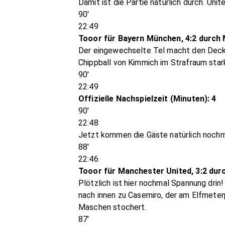
Damit ist die Partie natürlich durch. Uni
90'
22:49
Tooor für Bayern München, 4:2 durch 
Der eingewechselte Tel macht den Decke
Chippball von Kimmich im Strafraum star
90'
22:49
Offizielle Nachspielzeit (Minuten): 4
90'
22:48
Jetzt kommen die Gäste natürlich nochma
88'
22:46
Tooor für Manchester United, 3:2 du
Plötzlich ist hier nochmal Spannung drin!
nach innen zu Casemiro, der am Elfmeterp
Maschen stochert.
87'