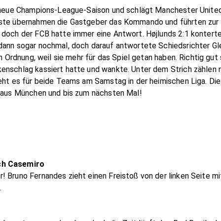
e neue Champions-League-Saison und schlägt Manchester United 
äste übernahmen die Gastgeber das Kommando und führten zur 
, doch der FCB hatte immer eine Antwort. Højlunds 2:1 konter
dann sogar nochmal, doch darauf antwortete Schiedsrichter Gl
in Ordnung, weil sie mehr für das Spiel getan haben. Richtig gu
enschlag kassiert hatte und wankte. Unter dem Strich zählen n
 geht es für beide Teams am Samstag in der heimischen Liga. 
s aus München und bis zum nächsten Mal!
rch Casemiro
 Bruno Fernandes zieht einen Freistoß von der linken Seite mit
.