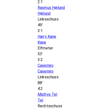
2:1
Rasmus Højlund
Højlund
Linksschuss
49'
3:1
Harry Kane
Kane
Elfmeter
53'
3:2
Casemiro
Casemiro
Linksschuss
88'
4:2
Mathys Tel
Tel
Rechtsschuss