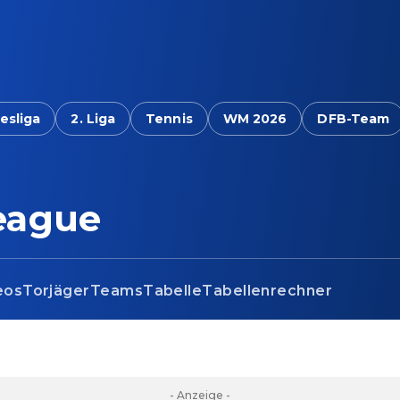
esliga
2. Liga
Tennis
WM 2026
DFB-Team
eague
eos
Torjäger
Teams
Tabelle
Tabellenrechner
- Anzeige -