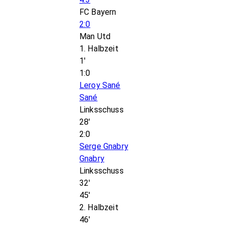
FC Bayern
2:0
Man Utd
1. Halbzeit
1'
1:0
Leroy Sané
Sané
Linksschuss
28'
2:0
Serge Gnabry
Gnabry
Linksschuss
32'
45'
2. Halbzeit
46'