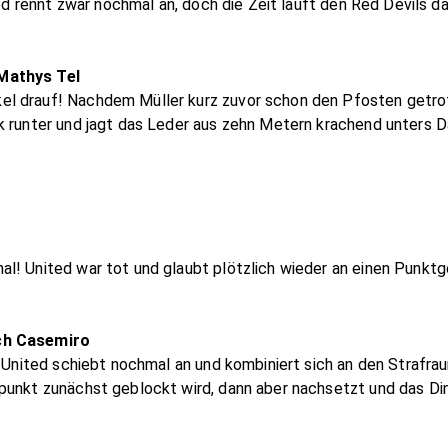
ted rennt zwar nochmal an, doch die Zeit läuft den Red Devils d
Mathys Tel
l drauf! Nachdem Müller kurz zuvor schon den Pfosten getrof
k runter und jagt das Leder aus zehn Metern krachend unters D
l! United war tot und glaubt plötzlich wieder an einen Punktg
rch Casemiro
 United schiebt nochmal an und kombiniert sich an den Strafraum
unkt zunächst geblockt wird, dann aber nachsetzt und das Ding