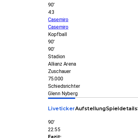
90'
4:3
Casemiro
Casemiro
Kopfball
90'
90'
Stadion
Allianz Arena
Zuschauer
75.000
Schiedsrichter
Glenn Nyberg
Liveticker
Aufstellung
Spieldetails
90'
22:55
Fazit: