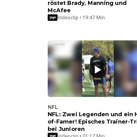
röstet Brady, Manning und
McAfee
Videoclip • 19:47 Min
NFL
NFL: Zwei Legenden und ein H
of-Famer! Episches Trainer-Tr
bei Junioren
Videoclip • 01:17 Min