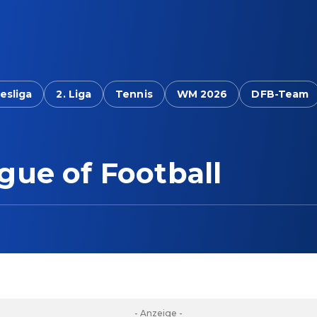
esliga
2. Liga
Tennis
WM 2026
DFB-Team
Football - Spielplan
ue of Football
- Anzeige -