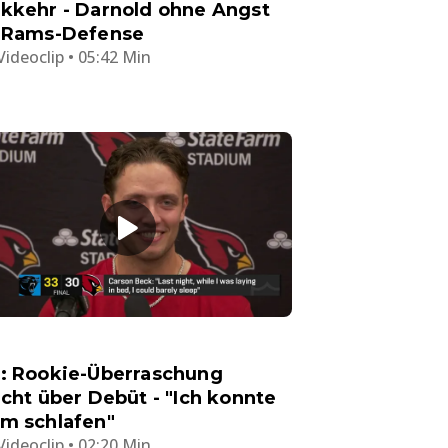
kkehr - Darnold ohne Angst
 Rams-Defense
Videoclip • 05:42 Min
: Rookie-Überraschung
icht über Debüt - "Ich konnte
m schlafen"
Videoclip • 02:20 Min