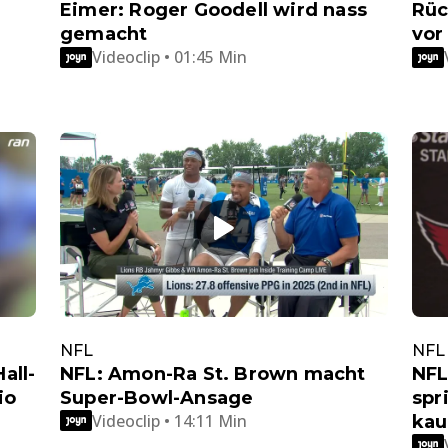
Eimer: Roger Goodell wird nass
Rüc
gemacht
vor
Videoclip • 01:45 Min
NFL
NFL
all-
NFL: Amon-Ra St. Brown macht
NFL
io
Super-Bowl-Ansage
spr
Videoclip • 14:11 Min
kau