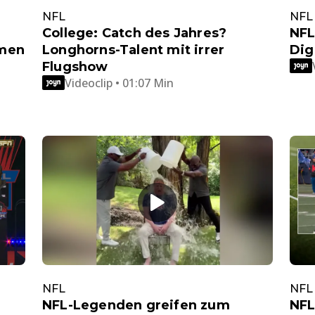
NFL
NFL
College: Catch des Jahres?
NFL
rmen
Longhorns-Talent mit irrer
Dig
Flugshow
Videoclip • 01:07 Min
NFL
NFL
NFL-Legenden greifen zum
NFL