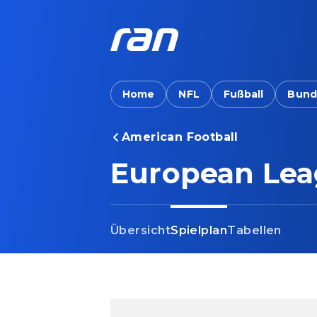
Home
NFL
Fußball
Bund
American Football
European League of 
European Leag
Übersicht
Spielplan
Tabellen