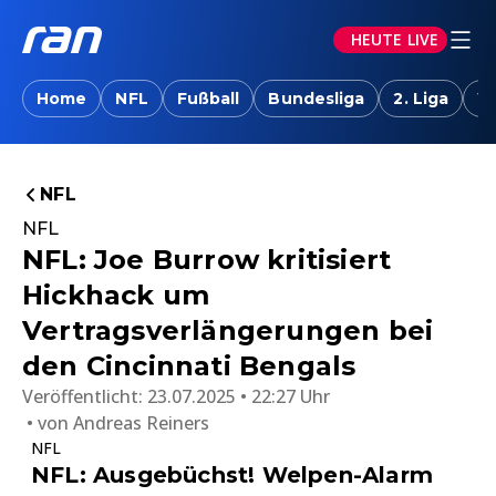
HEUTE LIVE
Home
NFL
Fußball
Bundesliga
2. Liga
W
NFL
NFL
NFL: Joe Burrow kritisiert
Hickhack um
Vertragsverlängerungen bei
den Cincinnati Bengals
Veröffentlicht:
23.07.2025 • 22:27 Uhr
von
Andreas Reiners
NFL
NFL: Ausgebüchst! Welpen-Alarm