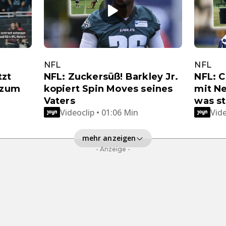
NFL
NFL
tzt
NFL: Zuckersüß! Barkley Jr.
NFL: C
 zum
kopiert Spin Moves seines
mit Ne
Vaters
was st
Videoclip • 01:06 Min
Vide
mehr anzeigen
- Anzeige -