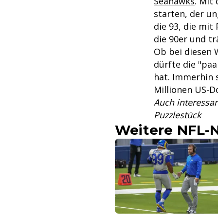
Seahawks
. Mit
starten, der u
die 93, die mit
die 90er und tr
Ob bei diesen W
dürfte die "pa
hat. Immerhin 
Millionen US-Do
Auch interessa
Puzzlestück
Weitere NFL-