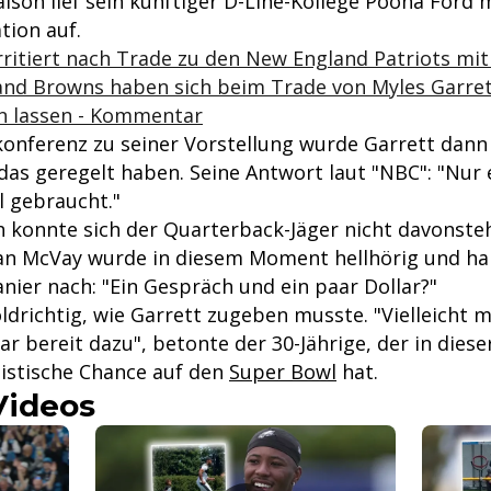
son lief sein künftiger D-Line-Kollege Poona Ford 
ion auf.
irritiert nach Trade zu den New England Patriots mit
land Browns haben sich beim Trade von Myles Garre
en lassen - Kommentar
konferenz zu seiner Vorstellung wurde Garrett dann
das geregelt haben. Seine Antwort laut "NBC": "Nur 
el gebraucht."
h konnte sich der Quarterback-Jäger nicht davonste
n McVay wurde in diesem Moment hellhörig und hak
nier nach: "Ein Gespräch und ein paar Dollar?"
ldrichtig, wie Garrett zugeben musste. "Vielleicht m
ar bereit dazu", betonte der 30-Jährige, der in diese
listische Chance auf den
Super Bowl
hat.
Videos