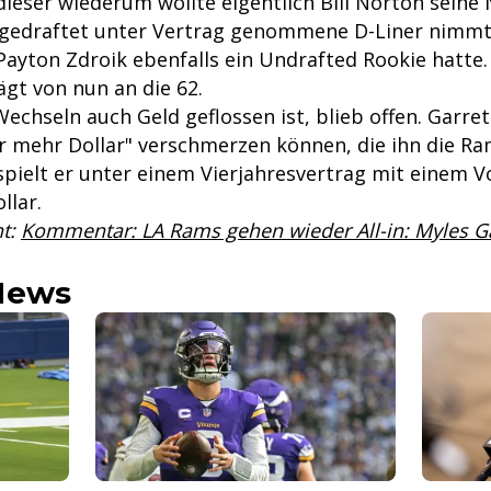
 dieser wiederum wollte eigentlich Bill Norton seine
ngedraftet unter Vertrag genommene D-Liner nimmt
 Payton Zdroik ebenfalls ein Undrafted Rookie hatte.
ägt von nun an die 62.
echseln auch Geld geflossen ist, blieb offen. Garret
ar mehr Dollar" verschmerzen können, die ihn die R
spielt er unter einem Vierjahresvertrag mit einem 
llar.
nt:
Kommentar: LA Rams gehen wieder All-in: Myles Gar
News