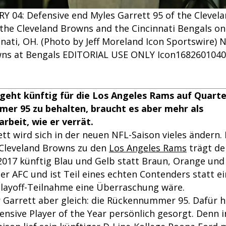
Y 04: Defensive end Myles Garrett 95 of the Clevel
he Cleveland Browns and the Cincinnati Bengals on 
nati, OH. (Photo by Jeff Moreland Icon Sportswire) 
wns at Bengals EDITORIAL USE ONLY Icon168260104
geht künftig für die Los Angeles Rams auf Quart
er 95 zu behalten, braucht es aber mehr als
beit, wie er verrät.
ett wird sich in der neuen NFL-Saison vieles ändern
Cleveland Browns zu den
Los Angeles Rams
trägt der
017 künftig Blau und Gelb statt Braun, Orange und 
er AFC und ist Teil eines echten Contenders statt e
Playoff-Teilnahme eine Überraschung wäre.
r Garrett aber gleich: die Rückennummer 95. Dafür h
nsive Player of the Year persönlich gesorgt. Denn i