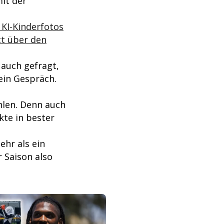
mit der
 KI-Kinderfotos
tt über den
 auch gefragt,
ein Gespräch.
hlen. Denn auch
te in bester
ehr als ein
r Saison also