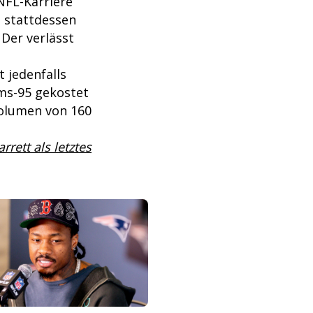
 NFL-Karriere
 stattdessen
 Der verlässt
t jedenfalls
ams-95 gekostet
Volumen von 160
rett als letztes