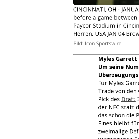
CINCINNATI, OH - JANUAR
before a game between t
Paycor Stadium in Cincin
Herren, USA JAN 04 Bro
Bild: Icon Sportswire
Myles Garrett 
Um seine Numm
Überzeugungsar
Für Myles Garr
Trade von den 
Pick des
Draft
2
der NFC statt d
das schon die 
Eines bleibt fü
zweimalige Defe