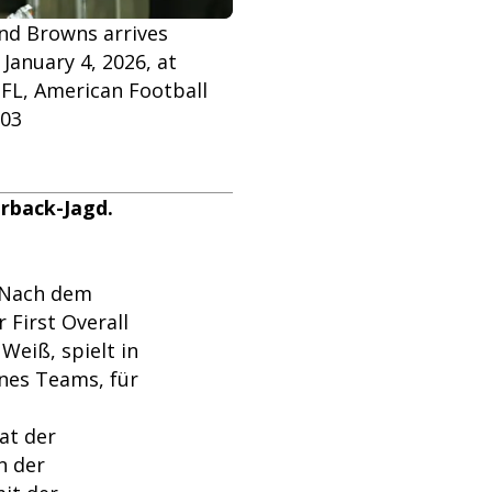
and Browns arrives
January 4, 2026, at
NFL, American Football
003
erback-Jagd.
. Nach dem
 First Overall
Weiß, spielt in
ines Teams, für
at der
n der