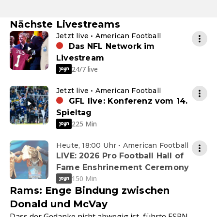
Nächste Livestreams
Jetzt live • American Football
Das NFL Network im
Livestream
24/7 live
Jetzt live • American Football
GFL live: Konferenz vom 14.
Spieltag
225 Min
Heute, 18:00 Uhr • American Football
LIVE: 2026 Pro Football Hall of
Fame Enshrinement Ceremony
150 Min
Rams: Enge Bindung zwischen
Donald und McVay
Dass der Gedanke nicht abwegig ist, führte ESPN-