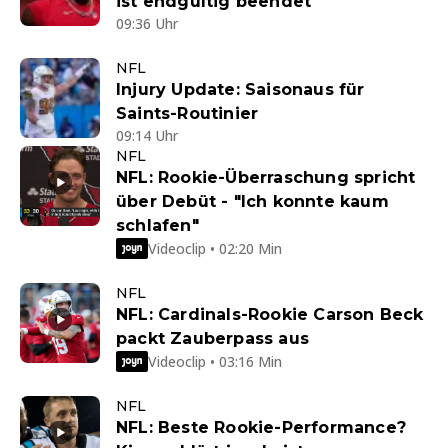
ist endgültig beendet
09:36 Uhr
NFL
Injury Update: Saisonaus für
Saints-Routinier
09:14 Uhr
NFL
NFL: Rookie-Überraschung spricht
über Debüt - "Ich konnte kaum
schlafen"
Videoclip • 02:20 Min
NFL
NFL: Cardinals-Rookie Carson Beck
packt Zauberpass aus
Videoclip • 03:16 Min
NFL
NFL: Beste Rookie-Performance?