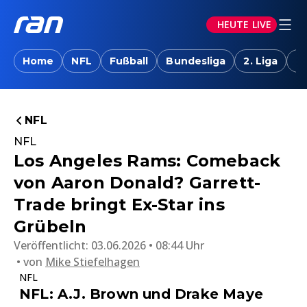
HEUTE LIVE
Home
NFL
Fußball
Bundesliga
2. Liga
T
NFL
NFL
Los Angeles Rams: Comeback
von Aaron Donald? Garrett-
Trade bringt Ex-Star ins
Grübeln
Veröffentlicht:
03.06.2026 • 08:44 Uhr
von
Mike Stiefelhagen
NFL
NFL: A.J. Brown und Drake Maye