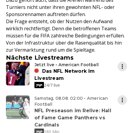
Dazu gehört auch, dass die Arenen während des
Turniers nicht unter ihren gewohnten NFL- oder
Sponsorennamen auftreten dürfen.
Die Frage entsteht, ob der Nutzen den Aufwand
wirklich rechtfertigt. Denn die betroffenen Teams
müssen für die FIFA zahlreiche Bedingungen erfüllen.
Von der Infrastruktur über die Rasenqualität bis hin
zur Vermarktung rund um die Spieltage.
Nächste Livestreams
Jetzt live • American Football
Das NFL Network im
Livestream
24/7 live
Samstag, 08.08. 02:00 • American
Football
NFL Preseason im Relive: Hall
of Fame Game Panthers vs
Cardinals
180 Min