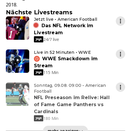
2018.
Nächste Livestreams
Jetzt live • American Football
Das NFL Network im
Livestream
24/7 live
Live in 52 Minuten • WWE
WWE Smackdown im
Stream
115 Min
Sonntag, 09.08. 09:00 • American
Football
NFL Preseason im Relive: Hall
of Fame Game Panthers vs
Cardinals
180 Min
mehr anzeigen