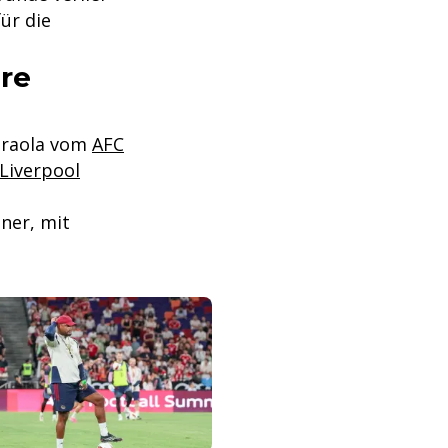
ür die
re
Iraola vom
AFC
Liverpool
sner, mit