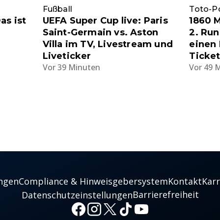
Fußball
Toto-P
as ist
UEFA Super Cup live: Paris
1860 M
Saint-Germain vs. Aston
2. Run
Villa im TV, Livestream und
einen 
Liveticker
Ticket
Vor 39 Minuten
Vor 49 
ngen
Compliance & Hinweisgebersystem
Kontakt
Karr
Barrierefreiheit
Datenschutzeinstellungen