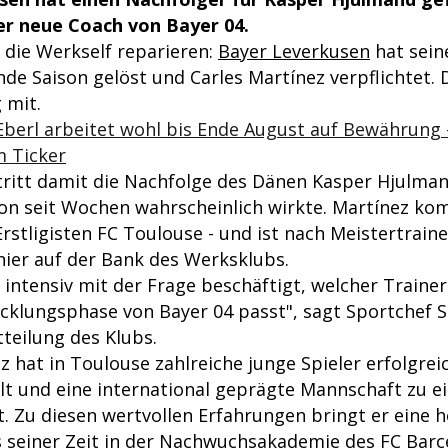
er neue Coach von Bayer 04.
l die Werkself reparieren:
Bayer Leverkusen
hat sein
e Saison gelöst und Carles Martínez verpflichtet. D
 mit.
Eberl arbeitet wohl bis Ende August auf Bewährung
m Ticker
 tritt damit die Nachfolge des Dänen Kasper Hjulma
on seit Wochen wahrscheinlich wirkte. Martínez k
rstligisten FC Toulouse - und ist nach Meistertrain
nier auf der Bank des Werksklubs.
 intensiv mit der Frage beschäftigt, welcher Traine
cklungsphase von Bayer 04 passt", sagt Sportchef S
teilung des Klubs.
z hat in Toulouse zahlreiche junge Spieler erfolgrei
lt und eine international geprägte Mannschaft zu e
. Zu diesen wertvollen Erfahrungen bringt er eine h
 seiner Zeit in der Nachwuchsakademie des
FC Barc