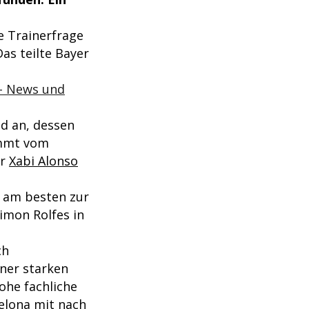
e Trainerfrage
as teilte Bayer
 - News und
nd an, dessen
ommt vom
er
Xabi Alonso
r am besten zur
imon Rolfes in
ch
iner starken
ohe fachliche
elona
mit nach