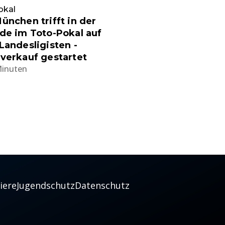
okal
ünchen trifft in der
de im Toto-Pokal auf
Landesligisten -
verkauf gestartet
Minuten
iere
Jugendschutz
Datenschutz