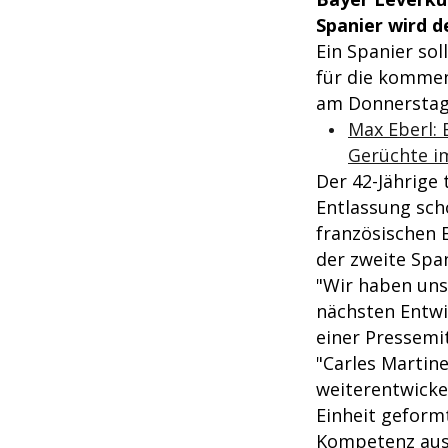
Spanier wird d
Ein Spanier sol
für die kommend
am Donnerstag
Max Eberl: 
Gerüchte i
Der 42-Jährige
Entlassung sch
französischen E
der zweite Spa
"Wir haben uns
nächsten Entwi
einer Pressemit
"Carles Martine
weiterentwicke
Einheit geformt
Kompetenz aus