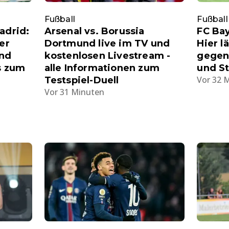
Fußball
Fußball
adrid:
Arsenal vs. Borussia
FC Bay
er
Dortmund live im TV und
Hier l
und
kostenlosen Livestream -
gegen 
os zum
alle Informationen zum
und S
Vor 32 
Testspiel-Duell
Vor 31 Minuten