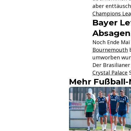
aber enttäusch
Champions Le
Bayer Le
Absagen
Noch Ende Mai 
Bournemouth
b
umworben wur
Der Brasilianer
Crystal Palace
S
Mehr Fußball