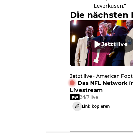
Leverkusen."
Die nächsten 
Jetzt live
Jetzt live • American Foot
Das NFL Network 
Livestream
24/7 live
Link kopieren