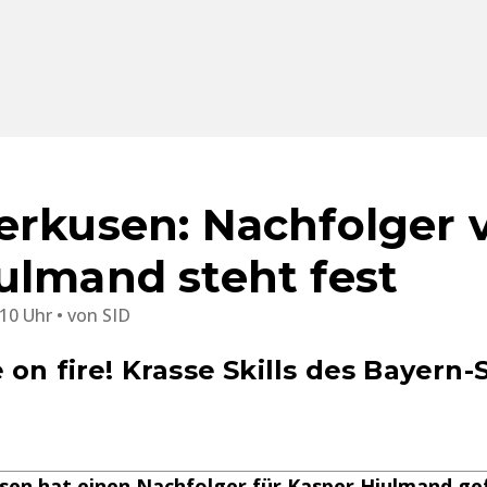
erkusen: Nachfolger 
ulmand steht fest
:10 Uhr
von
SID
on fire! Krasse Skills des Bayern-
sen hat einen Nachfolger für Kasper Hjulmand ge