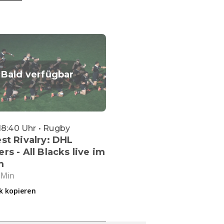
Bald verfügbar
18:40 Uhr • Rugby
st Rivalry: DHL
rs - All Blacks live im
m
 Min
k kopieren