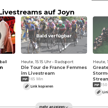
Livestreams auf Joyn
Bald verfügbar
ball
Heute, 15:15 Uhr • Radsport
Heute, 
im
Die Tour de France Femmes
Greate
im Livestream
Storme
165 Min
Strea
150
Link kopieren
Lin
mehr anzeigen