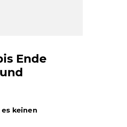
bis Ende
 und
t es keinen