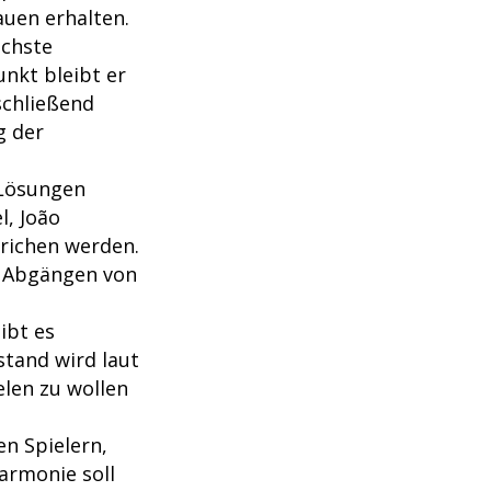
auen erhalten.
ächste
nkt bleibt er
schließend
g der
 Lösungen
l, João
trichen werden.
n Abgängen von
ibt es
stand wird laut
elen zu wollen
en Spielern,
armonie soll