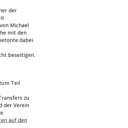
ner der
it
 von Michael
che mit den
betonte dabei
cht beseitigen.
 zum Teil
 Transfers zu
 der Verein
e.
ten auf den