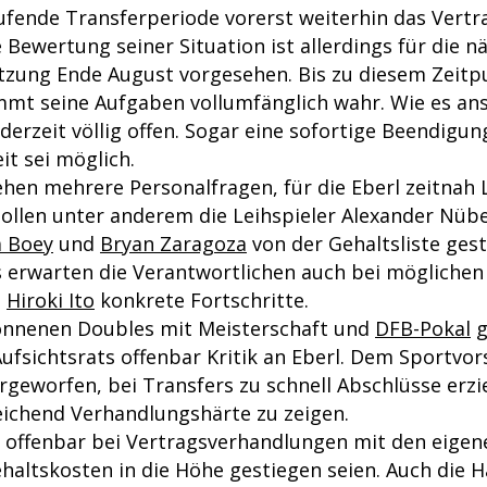
aufende Transferperiode vorerst weiterhin das Vertr
 Bewertung seiner Situation ist allerdings für die n
itzung Ende August vorgesehen. Bis zu diesem Zeitpu
mt seine Aufgaben vollumfänglich wahr. Wie es an
 derzeit völlig offen. Sogar eine sofortige Beendigun
t sei möglich.
hen mehrere Personalfragen, für die Eberl zeitnah
 sollen unter anderem die Leihspieler Alexander Nübe
a Boey
und
Bryan Zaragoza
von der Gehaltsliste ges
 erwarten die Verantwortlichen auch bei mögliche
d
Hiroki Ito
konkrete Fortschritte.
onnenen Doubles mit Meisterschaft und
DFB-Pokal
g
ufsichtsrats offenbar Kritik an Eberl. Dem Sportvor
rgeworfen, bei Transfers zu schnell Abschlüsse erzi
eichend Verhandlungshärte zu zeigen.
es offenbar bei Vertragsverhandlungen mit den eigen
haltskosten in die Höhe gestiegen seien. Auch die H