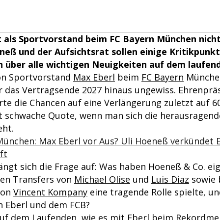
t als Sportvorstand beim FC Bayern München nicht
eneß und der Aufsichtsrat sollen einige Kritikpunk
h über alle wichtigen Neuigkeiten auf dem laufen
on Sportvorstand
Max Eberl
beim
FC Bayern
München
 das Vertragsende 2027 hinaus ungewiss. Ehrenpräs
te die Chancen auf eine Verlängerung zuletzt auf 60
schwache Quote, wenn man sich die herausragende 
ht.
München: Max Eberl vor Aus? Uli Hoeneß verkündet 
ft
rängt sich die Frage auf: Was haben Hoeneß & Co. ei
 den Transfers von
Michael Olise
und
Luis Diaz
sowie 
von
Vincent Kompany
eine tragende Rolle spielte, un
n Eberl und dem FCB?
uf dem Laufenden, wie es mit Eberl beim Rekordme