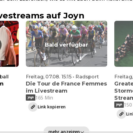
estreams auf Joyn
Bald verfügbar
ball
Freitag, 07.08. 15:15 • Radsport
Freitag
im
Die Tour de France Femmes
Greate
im Livestream
Storme
165 Min
Strea
150
Link kopieren
Lin
mehr anzeigen