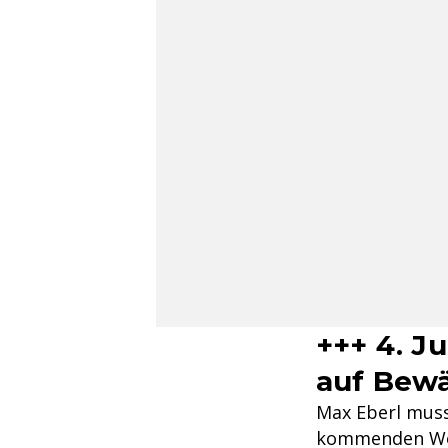
+++ 4. J
auf Bew
Max Eberl muss
kommenden Woch