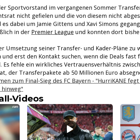
er Sportvorstand im vergangenen Sommer Transfer
htsrat nicht gefielen und die von diesem nicht abge
l es dabei um Jamie Gittens und Xavi Simons gegang
ßlich in der
Premier League
und konnten dort bishe
 der Umsetzung seiner Transfer- und Kader-Pläne zu 
und erst den Kontakt suchen, wenn die Deals fast f
. Es fehle ein wirkliches Vertrauensverhältnis zwisc
at, der Transferpakete ab 50 Millionen Euro abseg
en zum Final-Sieg des FC Bayern - "HurriKANE fegt
r hinweg"
ll-Videos