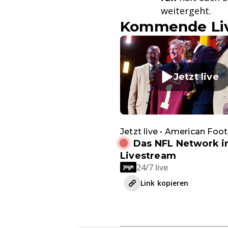
weitergeht.
Kommende Liv
Jetzt live
Jetzt live • American Foot
Das NFL Network 
Livestream
24/7 live
Link kopieren