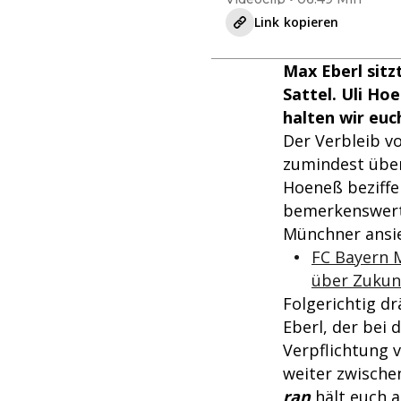
Link kopieren
Max Eberl sitz
Sattel. Uli Ho
halten wir euc
Der Verbleib v
zumindest über
Hoeneß beziffer
bemerkenswert 
Münchner ansie
FC Bayern 
über Zukun
Folgerichtig d
Eberl, der bei
Verpflichtung 
weiter zwische
ran
hält euch a