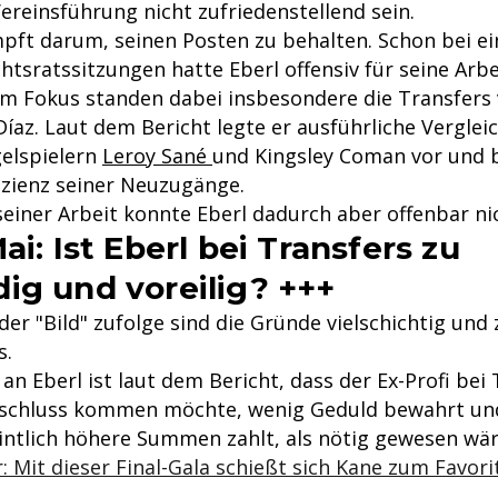
ereinsführung nicht zufriedenstellend sein.
pft darum, seinen Posten zu behalten. Schon bei ei
htsratssitzungen hatte Eberl offensiv für seine Arbe
Im Fokus standen dabei insbesondere die Transfers
Díaz. Laut dem Bericht legte er ausführliche Verglei
gelspielern
Leroy Sané
und Kingsley Coman vor und 
izienz seiner Neuzugänge.
seiner Arbeit konnte Eberl dadurch aber offenbar ni
ai: Ist Eberl bei Transfers zu
ig und voreilig? +++
er "Bild" zufolge sind die Gründe vielschichtig und
s.
 an Eberl ist laut dem Bericht, dass der Ex-Profi bei
bschluss kommen möchte, wenig Geduld bewahrt und
ntlich höhere Summen zahlt, als nötig gewesen wär
Mit dieser Final-Gala schießt sich Kane zum Favori