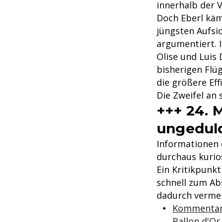
innerhalb der V
Doch Eberl käm
jüngsten Aufsic
argumentiert. 
Olise und Luis 
bisherigen Flü
die größere Eff
Die Zweifel an 
+++ 24. M
ungeduld
Informationen d
durchaus kurio
Ein Kritikpunkt
schnell zum A
dadurch vermei
Kommentar: 
Ballon d'Or