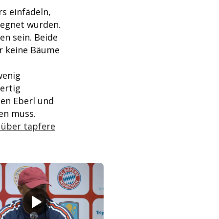
s einfädeln,
segnet wurden.
en sein. Beide
r keine Bäume
wenig
ertig
hen Eberl und
nen muss.
 über tapfere