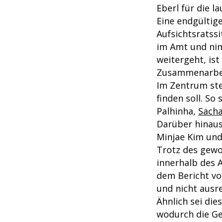
Eberl für die l
Eine endgültige
Aufsichtsratss
im Amt und nim
weitergeht, ist
Zusammenarbei
Im Zentrum ste
finden soll. So
Palhinha,
Sach
Darüber hinaus
Minjae Kim un
Trotz des gew
innerhalb des A
dem Bericht vo
und nicht ausr
Ähnlich sei di
wodurch die Ge