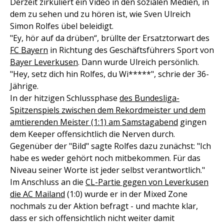
Derzeit zirkuliert ein Video in den sozialen Medien, in
dem zu sehen und zu hören ist, wie Sven Ulreich
Simon Rolfes übel beleidigt.
"Ey, hör auf da drüben“, brüllte der Ersatztorwart des
FC Bayern
in Richtung des Geschäftsführers Sport von
Bayer Leverkusen
. Dann wurde Ulreich persönlich.
"Hey, setz dich hin Rolfes, du Wi*****", schrie der 36-
Jährige.
In der hitzigen Schlussphase
des Bundesliga-
Spitzenspiels zwischen dem Rekordmeister und dem
amtierenden Meister (1:1) am Samstagabend
gingen
dem Keeper offensichtlich die Nerven durch.
Gegenüber der "Bild" sagte Rolfes dazu zunächst: "Ich
habe es weder gehört noch mitbekommen. Für das
Niveau seiner Worte ist jeder selbst verantwortlich."
Im Anschluss an die
CL-Partie gegen von Leverkusen
die AC Mailand
(1:0) wurde er in der Mixed Zone
nochmals zu der Aktion befragt - und machte klar,
dass er sich offensichtlich nicht weiter damit