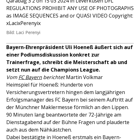
Qarabag 3 2 on 15 03 2024 in Leverkusen DFL
REGULATIONS PROHIBIT ANY USE OF PHOTOGRAPHS
as IMAGE SEQUENCES and or QUASI VIDEO Copyright:
xLacixPerenyix
Bild: Laci Perenyi
Bayern-Ehrenpräsident Uli Hoeneß äußert sich auf
einer Podiumsdiskussion konkret zur
Trainerfrage, schreibt die Meisterschaft ab und
setzt nun auf die Champions League.
Vom
FC Bayern
berichtet
Martin Volkmar
Heimspiel für Hoeneß: Hunderte von
Versicherungsvertretern hingen dem langjährigen
Erfolgsmanager des FC Bayern bei seinem Auftritt auf
der Münchner Maklermesse förmlich an den Lippen.
90 Minuten lang beantwortete der 72-Jährige am
Dienstagabend auf der Bühne Fragen und plauderte
auch aus dem Nähkästchen.
Dabei bestätigte in Hoeneß erstmals ein Bayern-