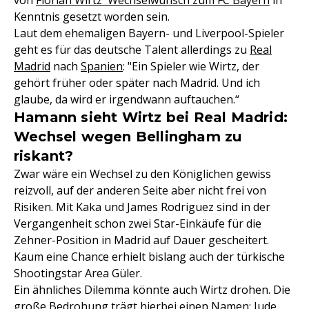
von
Florian Wirtz' Wechselwunsch zum FC Bayern
in
Kenntnis gesetzt worden sein.
Laut dem ehemaligen Bayern- und Liverpool-Spieler
geht es für das deutsche Talent allerdings zu
Real
Madrid
nach
Spanien
: "Ein Spieler wie Wirtz, der
gehört früher oder später nach Madrid. Und ich
glaube, da wird er irgendwann auftauchen.“
Hamann sieht Wirtz bei Real Madrid:
Wechsel wegen Bellingham zu
riskant?
Zwar wäre ein Wechsel zu den Königlichen gewiss
reizvoll, auf der anderen Seite aber nicht frei von
Risiken. Mit Kaka und James Rodriguez sind in der
Vergangenheit schon zwei Star-Einkäufe für die
Zehner-Position in Madrid auf Dauer gescheitert.
Kaum eine Chance erhielt bislang auch der türkische
Shootingstar Area Güler.
Ein ähnliches Dilemma könnte auch Wirtz drohen. Die
große Bedrohung trägt hierbei einen Namen: Jude