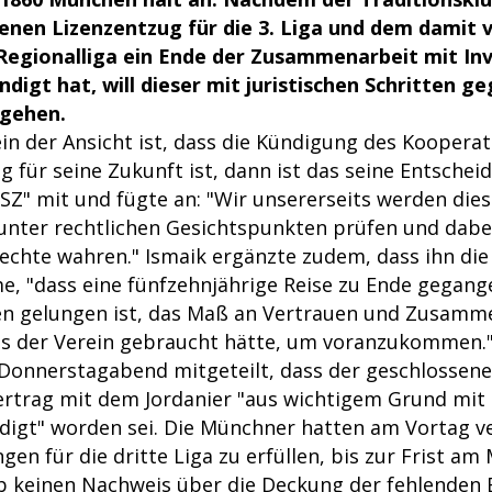
nen Lizenzentzug für die 3. Liga und dem damit
 Regionalliga ein Ende der Zusammenarbeit mit In
digt hat, will dieser mit juristischen Schritten ge
gehen.
in der Ansicht ist, dass die Kündigung des Koopera
g für seine Zukunft ist, dann ist das seine Entscheid
"SZ" mit und fügte an: "Wir unsererseits werden dies
 unter rechtlichen Gesichtspunkten prüfen und dabei
Rechte wahren." Ismaik ergänzte zudem, dass ihn di
e, "dass eine fünfzehnjährige Reise zu Ende gegang
len gelungen ist, das Maß an Vertrauen und Zusamm
s der Verein gebraucht hätte, um voranzukommen.
Donnerstagabend mitgeteilt, dass der geschlossene
rtrag mit dem Jordanier "aus wichtigem Grund mit 
igt" worden sei. Die Münchner hatten am Vortag ve
en für die dritte Liga zu erfüllen, bis zur Frist a
b keinen Nachweis über die Deckung der fehlenden