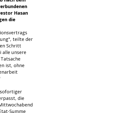
 verbundenen
vestor Hasan
gen die
tionsvertrags
ung", teilte der
en Schritt
 alle unsere
e Tatsache
en ist, ohne
enarbeit
"
sofortiger
rpasst, die
m Mittwochabend
 Etat-Summe