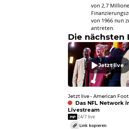
von 2,7 Million
Finanzierungsz
von 1966 nun z
antreten.
Die nächsten 
Jetzt live
Jetzt live • American Foot
Das NFL Network 
Livestream
24/7 live
Link kopieren