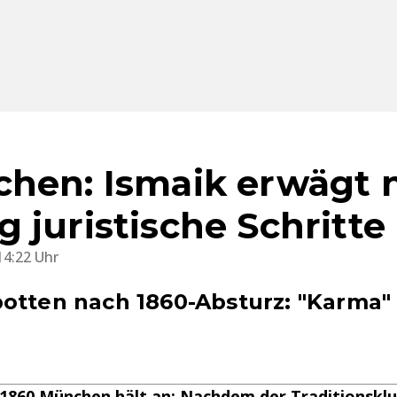
hen: Ismaik erwägt 
 juristische Schritte
14:22 Uhr
otten nach 1860-Absturz: "Karma"
 1860 München hält an: Nachdem der Traditionskl