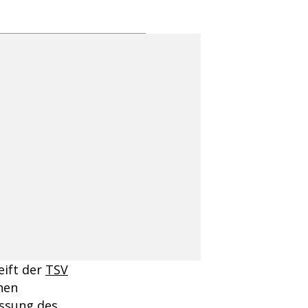
eift der
TSV
hen
assung des