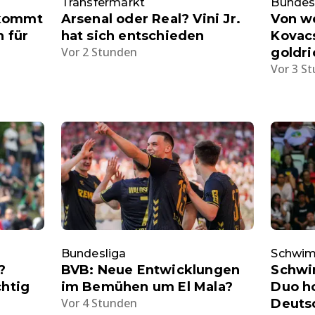
Transfermarkt
Bundes
 kommt
Arsenal oder Real? Vini Jr.
Von we
n für
hat sich entschieden
Kovac
Vor 2 Stunden
goldri
Vor 3 S
Bundesliga
Schwi
?
BVB: Neue Entwicklungen
Schwi
chtig
im Bemühen um El Mala?
Duo ho
Vor 4 Stunden
Deuts