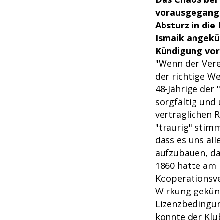
vorausgegange
Absturz in die
Ismaik angekün
Kündigung vor
"Wenn der Vere
der richtige We
48-Jährige der 
sorgfältig und
vertraglichen 
"traurig" stimm
dass es uns al
aufzubauen, da
1860 hatte am 
Kooperationsve
Wirkung gekünd
Lizenzbedingung
konnte der Klu