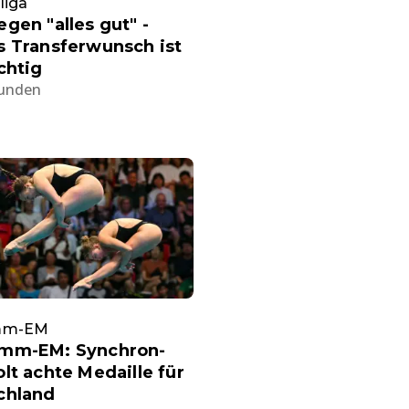
liga
gen "alles gut" -
s Transferwunsch ist
chtig
tunden
mm-EM
mm-EM: Synchron-
lt achte Medaille für
chland