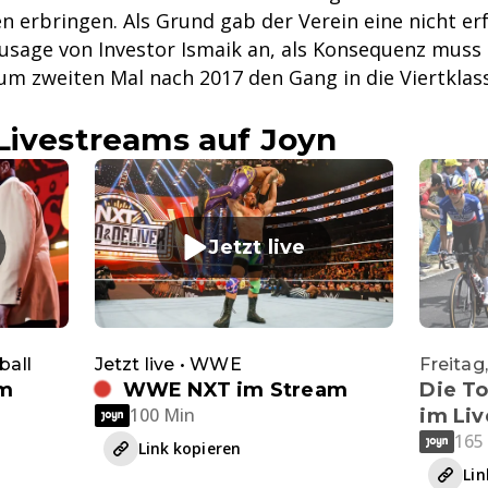
en erbringen. Als Grund gab der Verein eine nicht erf
usage von Investor Ismaik an, als Konsequenz muss 
um zweiten Mal nach 2017 den Gang in die Viertklass
Livestreams auf Joyn
Jetzt live
ball
Jetzt live • WWE
Freitag,
im
WWE NXT im Stream
Die T
100 Min
im Li
165
Link kopieren
Lin