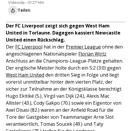
Videoclip • 01:27 Min
Teilen
Der FC Liverpool zeigt sich gegen West Ham
United in Torlaune. Dagegen kassiert Newcastle
United einen Rückschlag.
Der
FC Liverpool
hat in der
Premier League
ohne den
angeschlagenen Nationalspieler
Florian Wirtz
Anschluss an die Champions-League-Plätze gehalten.
Der englische Meister holte durch ein 5:2 (3:0) gegen
West Ham United
den dritten Sieg in Folge und liegt
vorerst unmittelbar hinter dem vierten Platz, der
sicher zur Teilnahme an der Königsklasse berechtigt.
Hugo Ekitiké (5.), Virgil van Dijk (24.), Alexis Mac
Allister (43.), Cody Gakpo (70.) sowie ein Eigentor von
Axel Disasi (82.) waren an der Anfield Road für die
Tore der Gastgeber von Teammanager Arne Slot
verantwortlich, Tomas Soucek (49.) und Taty