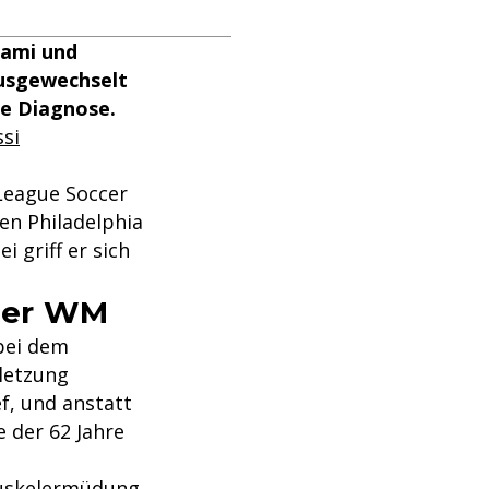
iami und
ausgewechselt
ne Diagnose.
ssi
League Soccer
gen Philadelphia
 griff er sich
der WM
bei dem
letzung
ef, und anstatt
 der 62 Jahre
"Muskelermüdung