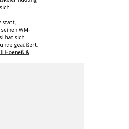
sich
 statt,
at seinen WM-
i hat sich
runde geäußert.
Uli Hoeneß &