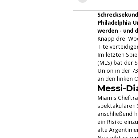
Schrecksekund
Philadelphia 
werden - und d
Knapp drei Wo
Titelverteidige
Im letzten Spi
(MLS) bat der S
Union in der 7
an den linken 
Messi-D
Miamis Cheftra
spektakulären 
anschließend he
ein Risiko ein
alte Argentinier
Nun gibt es ein