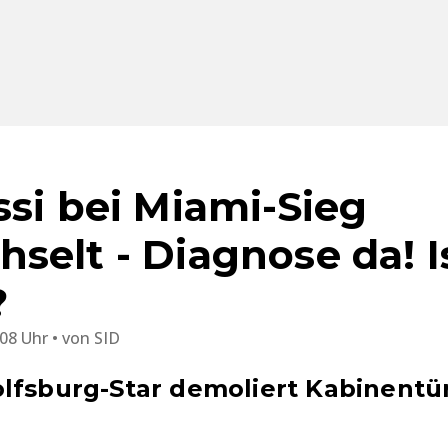
ssi bei Miami-Sieg
selt - Diagnose da! 
?
:08 Uhr
von
SID
lfsburg-Star demoliert Kabinentü