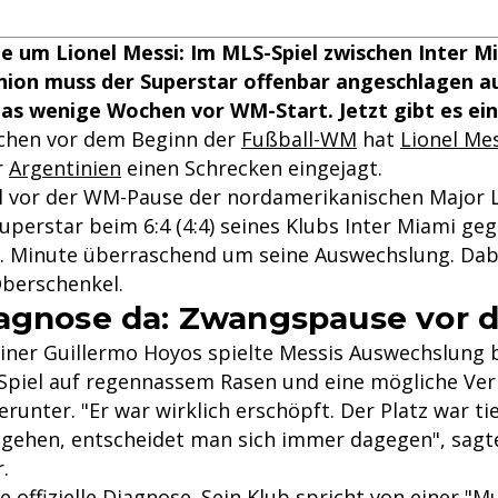
e um Lionel Messi: Im MLS-Spiel zwischen Inter M
Union muss der Superstar offenbar angeschlagen 
as wenige Wochen vor WM-Start. Jetzt gibt es ei
chen vor dem Beginn der
Fußball-WM
hat
Lionel Me
r
Argentinien
einen Schrecken eingejagt.
el vor der WM-Pause der nordamerikanischen Major 
uperstar beim 6:4 (4:4) seines Klubs Inter Miami ge
3. Minute überraschend um seine Auswechslung. Dabei
Oberschenkel.
iagnose da: Zwangspause vor 
iner Guillermo Hoyos spielte Messis Auswechslung 
Spiel auf regennassem Rasen und eine mögliche Ver
runter. "Er war wirklich erschöpft. Der Platz war ti
zugehen, entscheidet man sich immer dagegen", sagte
.
e offizielle Diagnose. Sein Klub spricht von einer 