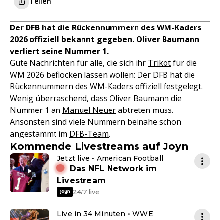
Teilen
Der DFB hat die Rückennummern des WM-Kaders
2026 offiziell bekannt gegeben. Oliver Baumann
verliert seine Nummer 1.
Gute Nachrichten für alle, die sich ihr
Trikot
für die
WM 2026 beflocken lassen wollen: Der DFB hat die
Rückennummern des WM-Kaders offiziell festgelegt.
Wenig überraschend, dass
Oliver Baumann
die
Nummer 1 an
Manuel Neuer
abtreten muss.
Ansonsten sind viele Nummern beinahe schon
angestammt im
DFB-Team
.
Kommende Livestreams auf Joyn
Jetzt live • American Football
Das NFL Network im
Livestream
24/7 live
Live in 34 Minuten • WWE