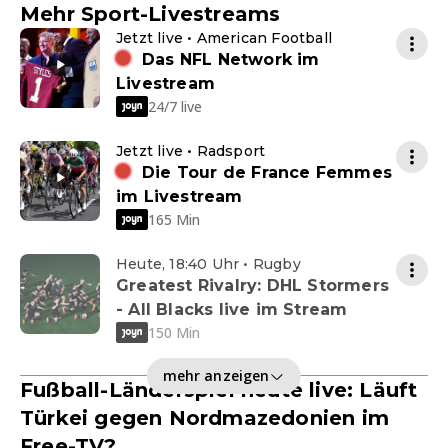
Mehr Sport-Livestreams
Jetzt live • American Football
Das NFL Network im
Livestream
24/7 live
Jetzt live • Radsport
Die Tour de France Femmes
im Livestream
165 Min
Heute, 18:40 Uhr • Rugby
Greatest Rivalry: DHL Stormers
- All Blacks live im Stream
150 Min
mehr anzeigen
Fußball-Länderspiel heute live: Läuft
Türkei gegen Nordmazedonien im
Free-TV?