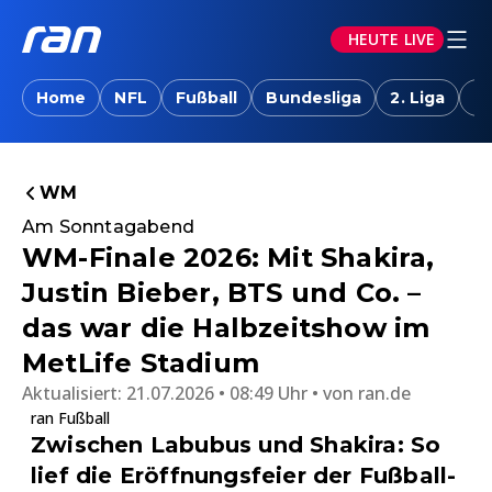
HEUTE LIVE
Home
NFL
Fußball
Bundesliga
2. Liga
T
WM
Am Sonntagabend
WM-Finale 2026: Mit Shakira,
Justin Bieber, BTS und Co. –
das war die Halbzeitshow im
MetLife Stadium
Aktualisiert:
21.07.2026 • 08:49 Uhr
von
ran.de
ran Fußball
Zwischen Labubus und Shakira: So
lief die Eröffnungsfeier der Fußball-