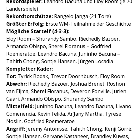
Rekordspieler:
Leandro Bacuna und Eloy Room (je 70
Länderspiele)
Rekordtorschütze:
Rangelo Janga (21 Tore)
Größter Erfolg:
Erste WM-Teilnahme der Geschichte
Mögliche Startelf (4-3-3):
Eloy Room – Shurandy Sambo, Riechedly Bazoer,
Armando Obispo, Sherel Floranus – Godfried
Roemeratoe, Leandro Bacuna, Juninho Bacuna –
Tahith Chong, Sontje Hansen, Jürgen Locadia
Kompletter Kader:
Tor:
Tyrick Bodak, Trevor Doornbusch, Eloy Room
Abwehr:
Riechedly Bazoer, Joshua Brenet, Roshon
van Eijma, Sherel Floranus, Deveron Fonville, Juriën
Gaari, Armando Obispo, Shurandy Sambo
Mittelfeld:
Juninho Bacuna, Leandro Bacuna, Livano
Comenencia, Kevin Felida, Ar’Jany Martha, Tyrese
Noslin, Godfried Roemeratoe
Angriff:
Jeremy Antonisse, Tahith Chong, Kenji Gorré,
Sontje Hansen, Gervane Kastaneer, Brandley Kuwas,