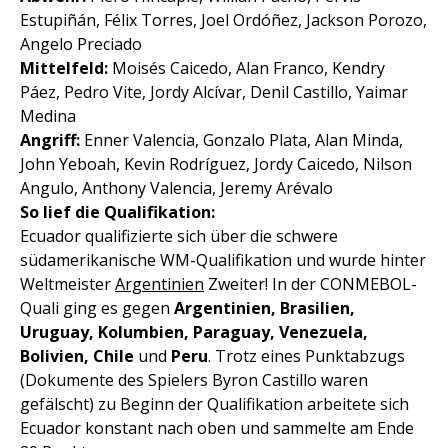
Estupiñán, Félix Torres, Joel Ordóñez, Jackson Porozo,
Angelo Preciado
Mittelfeld:
Moisés Caicedo, Alan Franco, Kendry
Páez, Pedro Vite, Jordy Alcívar, Denil Castillo, Yaimar
Medina
Angriff:
Enner Valencia, Gonzalo Plata, Alan Minda,
John Yeboah, Kevin Rodríguez, Jordy Caicedo, Nilson
Angulo, Anthony Valencia, Jeremy Arévalo
So lief die Qualifikation:
Ecuador qualifizierte sich über die schwere
südamerikanische WM-Qualifikation und wurde hinter
Weltmeister
Argentinien
Zweiter! In der CONMEBOL-
Quali ging es gegen
A
rgentinien, Brasilien,
Uruguay, Kolumbien, Paraguay, Venezuela,
Bolivien, Chile
und
Peru
. Trotz eines Punktabzugs
(Dokumente des Spielers Byron Castillo waren
gefälscht) zu Beginn der Qualifikation arbeitete sich
Ecuador konstant nach oben und sammelte am Ende