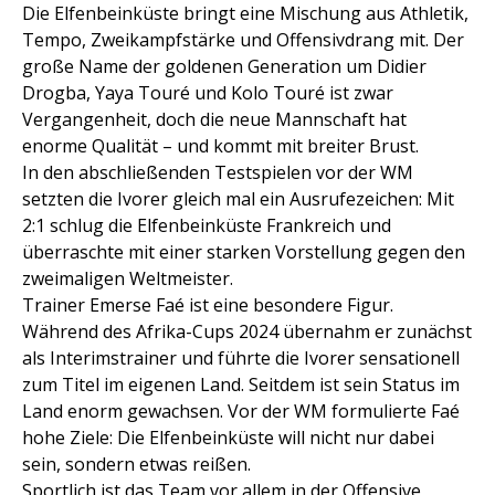
Die Elfenbeinküste bringt eine Mischung aus Athletik,
Tempo, Zweikampfstärke und Offensivdrang mit. Der
große Name der goldenen Generation um Didier
Drogba, Yaya Touré und Kolo Touré ist zwar
Vergangenheit, doch die neue Mannschaft hat
enorme Qualität – und kommt mit breiter Brust.
In den abschließenden Testspielen vor der WM
setzten die Ivorer gleich mal ein Ausrufezeichen: Mit
2:1 schlug die Elfenbeinküste Frankreich und
überraschte mit einer starken Vorstellung gegen den
zweimaligen Weltmeister.
Trainer Emerse Faé ist eine besondere Figur.
Während des Afrika-Cups 2024 übernahm er zunächst
als Interimstrainer und führte die Ivorer sensationell
zum Titel im eigenen Land. Seitdem ist sein Status im
Land enorm gewachsen. Vor der WM formulierte Faé
hohe Ziele: Die Elfenbeinküste will nicht nur dabei
sein, sondern etwas reißen.
Sportlich ist das Team vor allem in der Offensive