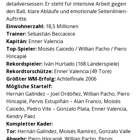
detailversessen. Er steht für intensive Arbeit gegen
den Ball, klare Abläufe und emotionale Seitenlinien-
Auftritte.
Einwohnerzahl:
18,5 Millionen
Trainer:
Sebastián Beccacece
Kapitän:
Enner Valencia
Top-Spieler:
Moisés Caicedo / Willian Pacho / Piero
Hincapié
Rekordspieler:
Iván Hurtado (168 Länderspiele)
Rekordtorschütze:
Enner Valencia (49 Tore)
Größter WM-Erfolg:
Achtelfinale 2006
Mögliche Startelf:
Hernán Galíndez – Joel Ordóñez, Willian Pacho, Piero
Hincapié, Pervis Estupiñán – Alan Franco, Moisés
Caicedo, Pedro Vite – Gonzalo Plata, Enner Valencia,
Kendry Páez
Kompletter Kader:
Tor:
Hernán Galíndez, Moisés Ramírez, Gonzalo Valle
Abwehr:
Piero Hincapié, Willian Pacho, Pervis