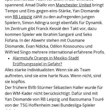
spannend. Amad Diallo von
Manchester United
bringt
Tempo und Eins-gegen-eins-Stärke, Yan Diomande
von
RB Leipzig
zählt zu den aufregenden jungen
Spielern, Simon Adingra sorgt ebenfalls für Dynamik.
Im Zentrum gibt Franck Kessié den Takt vor, dazu
kommen Spieler wie Ibrahim Sangaré und Seko
Fofana. In der Abwehr stehen mit Ousmane
Diomande, Evan Ndicka, Odilon Kossounou und
Wilfried Singo mehrere international erfahrene Profis.
Alarmstufe Orange in Mexiko-Stadt!
Eröffnungsspiel in Gefahr?
Alles starke Individualisten. Wenn sie als Team
auftreten, sind sie eine harte Nuss. Wenn nicht, sind
sie kopflos.
Der frühere BVB-Stürmer Sébastien Haller wurde für
den WM-Kader nicht berücksichtigt. Dafür sind mit
Yan Diomande von RB Leipzig und Bazoumana Touré
von der TSG Hoffenheim zwei Bundesliga-Spieler