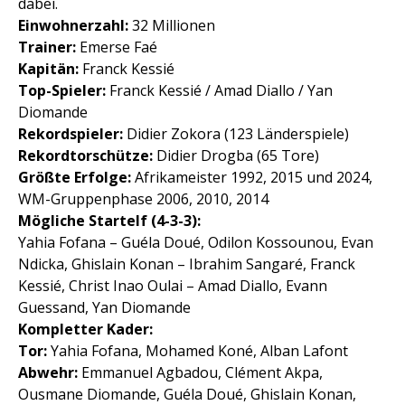
dabei.
Einwohnerzahl:
32 Millionen
Trainer:
Emerse Faé
Kapitän:
Franck Kessié
Top-Spieler:
Franck Kessié / Amad Diallo / Yan
Diomande
Rekordspieler:
Didier Zokora (123 Länderspiele)
Rekordtorschütze:
Didier Drogba (65 Tore)
Größte Erfolge:
Afrikameister 1992, 2015 und 2024,
WM-Gruppenphase 2006, 2010, 2014
Mögliche Startelf (4-3-3):
Yahia Fofana – Guéla Doué, Odilon Kossounou, Evan
Ndicka, Ghislain Konan – Ibrahim Sangaré, Franck
Kessié, Christ Inao Oulai – Amad Diallo, Evann
Guessand, Yan Diomande
Kompletter Kader:
Tor:
Yahia Fofana, Mohamed Koné, Alban Lafont
Abwehr:
Emmanuel Agbadou, Clément Akpa,
Ousmane Diomande, Guéla Doué, Ghislain Konan,