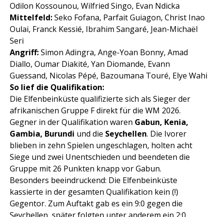
Odilon Kossounou, Wilfried Singo, Evan Ndicka
Mittelfeld:
Seko Fofana, Parfait Guiagon, Christ Inao
Oulai, Franck Kessié, Ibrahim Sangaré, Jean-Michaël
Seri
Angriff:
Simon Adingra, Ange-Yoan Bonny, Amad
Diallo, Oumar Diakité, Yan Diomande, Evann
Guessand, Nicolas Pépé, Bazoumana Touré, Elye Wahi
So lief die Qualifikation:
Die Elfenbeinküste qualifizierte sich als Sieger der
afrikanischen Gruppe F direkt für die WM 2026.
Gegner in der Qualifikation waren
Gabun, Kenia,
Gambia, Burundi
und die
Seychellen
. Die Ivorer
blieben in zehn Spielen ungeschlagen, holten acht
Siege und zwei Unentschieden und beendeten die
Gruppe mit 26 Punkten knapp vor Gabun.
Besonders beeindruckend: Die Elfenbeinküste
kassierte in der gesamten Qualifikation kein (!)
Gegentor. Zum Auftakt gab es ein 9:0 gegen die
Seychellen, später folgten unter anderem ein 2:0