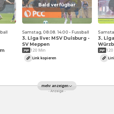
Bald verfügbar
sball
Samstag, 08.08. 14:00 • Fussball
Samstag
3. Liga live: MSV Duisburg -
3. Liga
SV Meppen
Würzb
120 Min
120
im
Link kopieren
Lin
mehr anzeigen
- Anzeige -