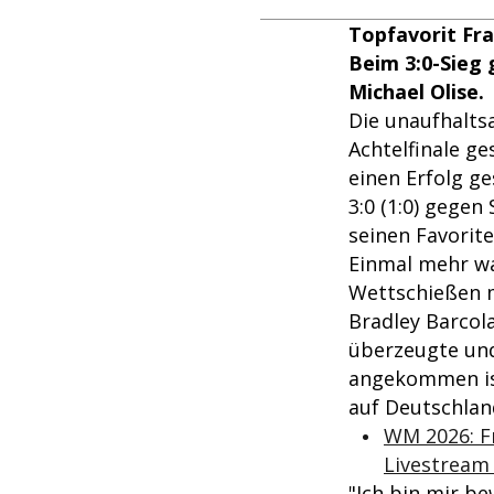
Topfavorit Fra
Beim 3:0-Sieg
Michael Olise.
Die unaufhalts
Achtelfinale g
einen Erfolg g
3:0 (1:0) gege
seinen Favorite
Einmal mehr wa
Wettschießen 
Bradley Barcola
überzeugte und
angekommen ist
auf Deutschlan
WM 2026: Fr
Livestream 
"Ich bin mir be