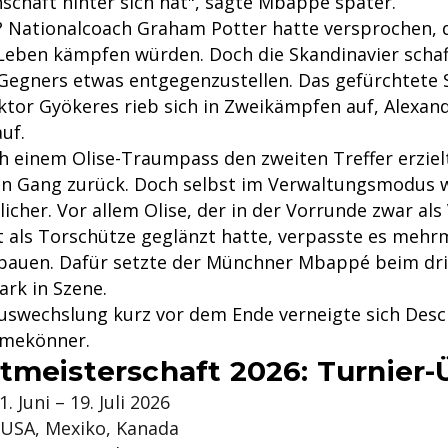
schaft hinter sich hat", sagte Mbappé später.
Nationalcoach Graham Potter hatte versprochen, d
 Leben kämpfen würden. Doch die Skandinavier scha
 Gegners etwas entgegenzustellen. Das gefürchtete
ktor Gyökeres rieb sich in Zweikämpfen auf, Alexan
auf.
h einem Olise-Traumpass den zweiten Treffer erzielt
en Gang zurück. Doch selbst im Verwaltungsmodus 
licher. Vor allem Olise, der in der Vorrunde zwar als
t als Torschütze geglänzt hatte, verpasste es mehrm
bauen. Dafür setzte der Münchner Mbappé beim dri
ark in Szene.
uswechslung kurz vor dem Ende verneigte sich Des
mekönner.
tmeisterschaft 2026: Turnier-
. Juni – 19. Juli 2026
 USA, Mexiko, Kanada