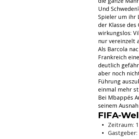
die ganze Mann
Und Schweden? 
Spieler um ihr
der Klasse des
wirkungslos: Vi
nur vereinzelt 
Als Barcola nac
Frankreich ein
deutlich gefähr
aber noch nich
Führung auszu
einmal mehr st
Bei Mbappés A
seinem Ausnah
FIFA-Wel
Zeitraum: 11
Gastgeber: