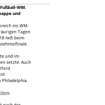
r Fußball-WM.
bappe und
kreich ins WM-
traurigen Tagen
18 ließ beim
zehntelfinale
rte und im
en setzte. Auch
erford
mit
 Philadelphia
 Joyn-
pé nach der