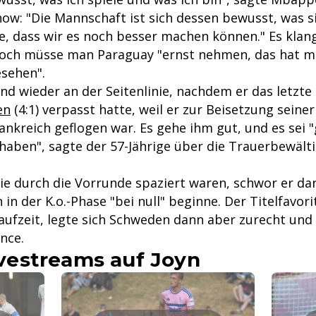
ow: "Die Mannschaft ist sich dessen bewusst, was si
e, dass wir es noch besser machen können." Es klang
och müsse man Paraguay "ernst nehmen, das hat 
sehen".
d wieder an der Seitenlinie, nachdem er das letzte
en
(4:1) verpasst hatte, weil er zur Beisetzung seine
nkreich geflogen war. Es gehe ihm gut, und es sei 
 haben", sagte der 57-Jährige über die Trauerbewält
die durch die Vorrunde spaziert waren, schwor er dar
in der K.o.-Phase "bei null" beginne. Der Titelfavor
aufzeit, legte sich Schweden dann aber zurecht und 
nce.
estreams auf Joyn