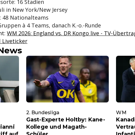
sorte: 16 Stadien
Juli in New York/New Jersey
: 48 Nationalteams
Gruppen à 4 Teams, danach K.-o.-Runde
nt:
WM 2026: England vs. DR Kongo live - TV-Übertra
 Liveticker
-News
2. Bundesliga
WM
Gast-Experte Holtby: Kane-
Kanadi
ianni
Kollege und Magath-
Vertra
iff auf
Schüler
Infant