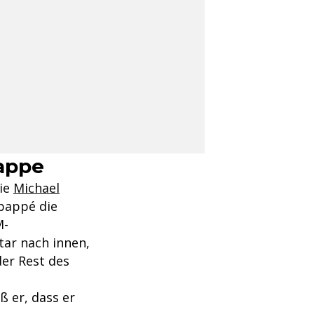
bappe
wie
Michael
Mbappé die
M-
tar nach innen,
der Rest des
ß er, dass er