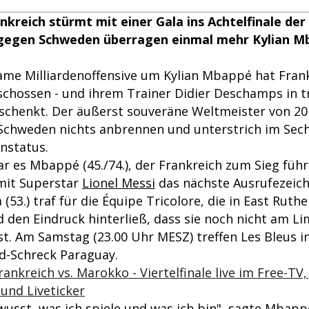
nkreich stürmt mit einer Gala ins Achtelfinale de
 gegen Schweden überragen einmal mehr Kylian M
ame Milliardenoffensive um Kylian Mbappé hat Fran
eschossen - und ihrem Trainer Didier Deschamps in 
eschenkt. Der äußerst souveräne Weltmeister von 20
n Schweden nichts anbrennen und unterstrich im Sech
nstatus.
r es Mbappé (45./74.), der Frankreich zum Sieg füh
mit Superstar
Lionel Messi
das nächste Ausrufezeich
 (53.) traf für die Équipe Tricolore, die in East Ruth
 den Eindruck hinterließ, dass sie noch nicht am Li
. Am Samstag (23.00 Uhr MESZ) treffen Les Bleus in
d-Schreck Paraguay.
ankreich vs. Marokko - Viertelfinale live im Free-TV,
und Liveticker
wusst, was ich spiele und was ich bin", sagte Mbap