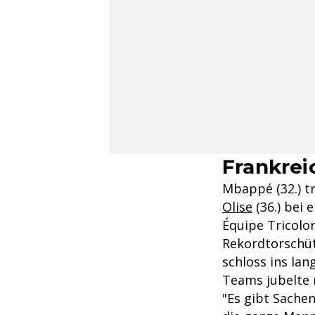
Frankrei
Mbappé (32.) t
Olise
(36.) bei 
Équipe Tricolor
Rekordtorschüt
schloss ins lan
Teams jubelte
"Es gibt Sachen