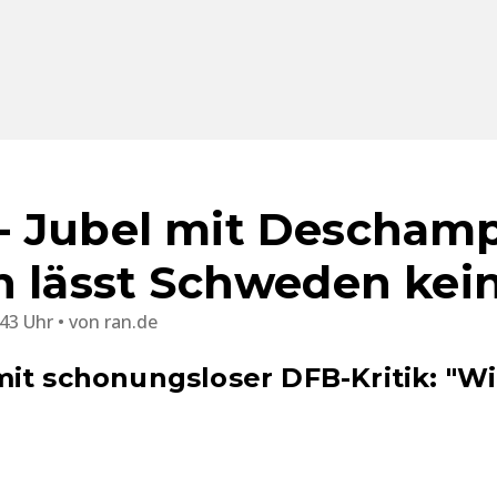
 Jubel mit Deschamp
h lässt Schweden kei
:43 Uhr
von
ran.de
it schonungsloser DFB-Kritik: "W