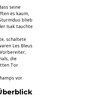
ass seine
fften es kaum,
 Sturmduo blieb
der Isak tauchte
e, schaltete
waren Les Bleus
 Vorbereiter,
als, die
tten Tor
champs vor
Überblick