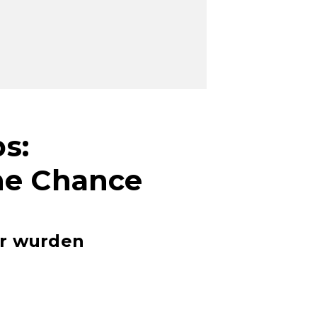
s:
ne Chance
ir wurden