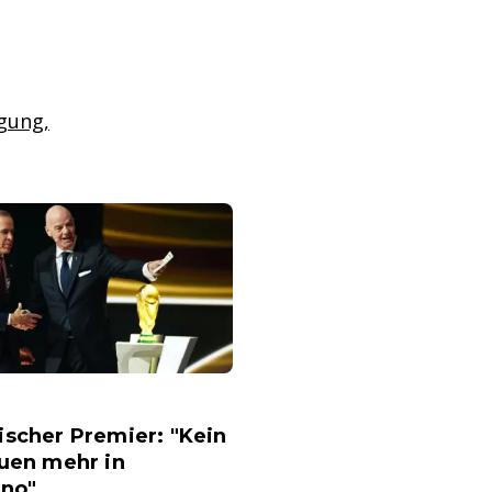
gung,
scher Premier: "Kein
uen mehr in
ino"