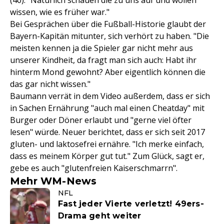
(40): "Natürlich schauen die zu uns auf und wollen
wissen, wie es früher war."
Bei Gesprächen über die Fußball-Historie glaubt der
Bayern-Kapitän mitunter, sich verhört zu haben. "Die
meisten kennen ja die Spieler gar nicht mehr aus
unserer Kindheit, da fragt man sich auch: Habt ihr
hinterm Mond gewohnt? Aber eigentlich können die
das gar nicht wissen."
Baumann verrät in dem Video außerdem, dass er sich
in Sachen Ernährung "auch mal einen Cheatday" mit
Burger oder Döner erlaubt und "gerne viel öfter
lesen" würde. Neuer berichtet, dass er sich seit 2017
gluten- und laktosefrei ernähre. "Ich merke einfach,
dass es meinem Körper gut tut." Zum Glück, sagt er,
gebe es auch "glutenfreien Kaiserschmarrn".
Mehr WM-News
NFL
Fast jeder Vierte verletzt! 49ers-
Drama geht weiter