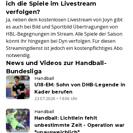
ich die Spiele im Livestream
verfolgen?
Ja, neben dem kostenlosen Livestream von Joyn gibt
es auch bei Bild und Sportbild Übertragungen von
HBL-Begegnungen im Stream. Alle Spiele der Saison
könnt ihr hingegen bei Dyn verfolgen. Für diesen
Streamingdienst ist jedoch ein kostenpflichtiges Abo
notwendig.
News und Videos zur Handball-
Bundesliga
Handball
U18-EM: Sohn von DHB-Legende in
Kader berufen
23.07.2026 • 14:06 Uhr
Handball
Handball: Lichtlein fehlt
unbestimmte Zeit - Operation war
"unausweichlich"