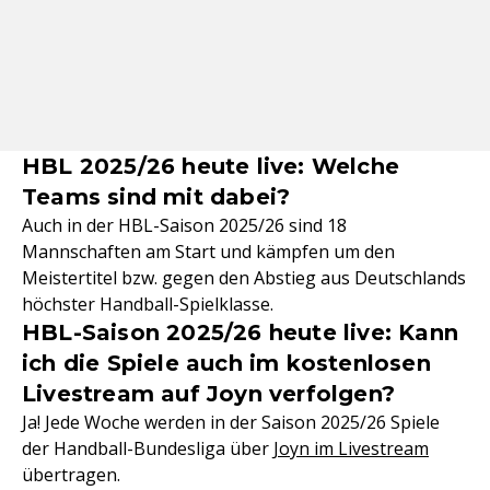
HBL 2025/26 heute live: Welche
Teams sind mit dabei?
Auch in der HBL-Saison 2025/26 sind 18
Mannschaften am Start und kämpfen um den
Meistertitel bzw. gegen den Abstieg aus Deutschlands
höchster Handball-Spielklasse.
HBL-Saison 2025/26 heute live: Kann
ich die Spiele auch im kostenlosen
Livestream auf Joyn verfolgen?
Ja! Jede Woche werden in der Saison 2025/26 Spiele
der Handball-Bundesliga über
Joyn im Livestream
übertragen.