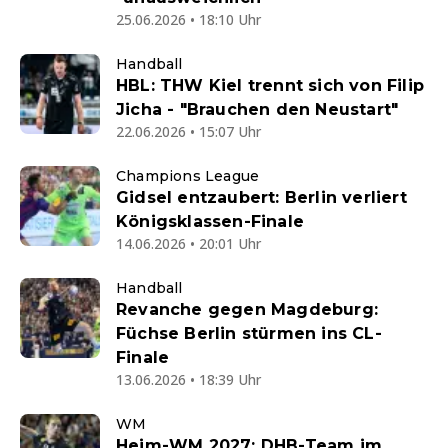
25.06.2026 • 18:10 Uhr
Handball
HBL: THW Kiel trennt sich von Filip
Jicha - "Brauchen den Neustart"
22.06.2026 • 15:07 Uhr
Champions League
Gidsel entzaubert: Berlin verliert
Königsklassen-Finale
14.06.2026 • 20:01 Uhr
Handball
Revanche gegen Magdeburg:
Füchse Berlin stürmen ins CL-
Finale
13.06.2026 • 18:39 Uhr
WM
Heim-WM 2027: DHB-Team im