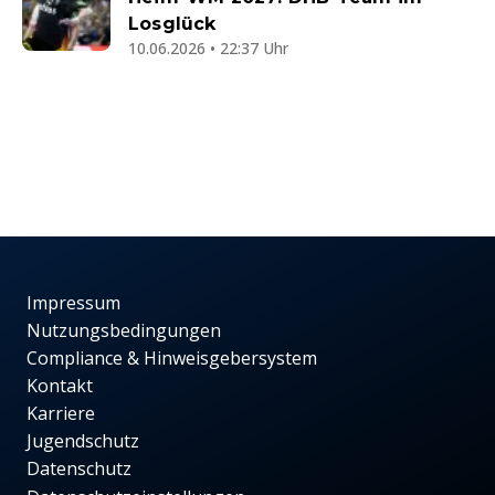
Losglück
10.06.2026 • 22:37 Uhr
Impressum
Nutzungsbedingungen
Compliance & Hinweisgebersystem
Kontakt
Karriere
Jugendschutz
Datenschutz