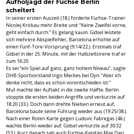
Aufholjagd der Füchse Berlin
scheitert
In seiner ersten Auszeit (18.) forderte Füchse-Trainer
Nicolej Krickau mehr Breite und: "Keine Zweifel vorne,
geht einfach durch." Es gelang kaum. Gidsel leistete
sich mehrere Abspielfehler, Barcelona erhöhte auf
einen Fünf-Tore-Vorsprung (9:14/22.). Erstmals traf
Gidsel in der 25. Minute, mit der Halbzeitsirene traf er
zum 16:20.
Es sei "ein Spiel auf ganz, ganz hohem Niveau", sagte
DHB-Sportvorstand Ingo Meckes bei Dyn: "Aber ich
denke nicht, dass es schon vorentschieden ist."
Mut machte der Auftakt in die zweite Hälfte. Berlin
stoppte die ersten beiden Angriffe und verkürzte auf
18:20 (33.). Doch dann drehte Nielsen erneut auf,
Barcelona baute seine Führung wieder aus (19:25/38.).
Nach einer Roten Karte gegen Ludovic Fabregas (46.)
wachte Berlin wieder auf. Gidsel verkürzte auf 30:32
(53.). Kurz danach sah auch Füchse-Kapitän Max Darj