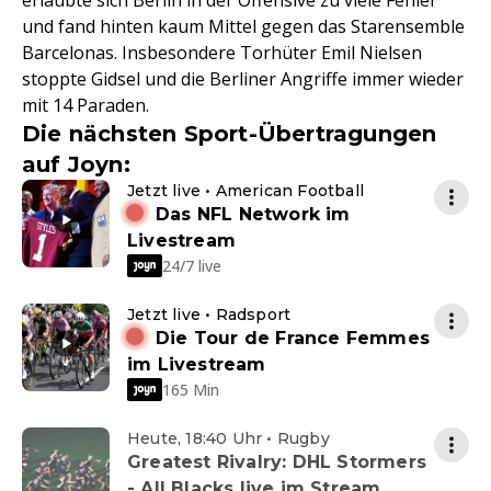
erlaubte sich Berlin in der Offensive zu viele Fehler
und fand hinten kaum Mittel gegen das Starensemble
Barcelonas. Insbesondere Torhüter Emil Nielsen
stoppte Gidsel und die Berliner Angriffe immer wieder
mit 14 Paraden.
Die nächsten Sport-Übertragungen
auf Joyn:
Jetzt live • American Football
Das NFL Network im
Livestream
24/7 live
Jetzt live • Radsport
Die Tour de France Femmes
im Livestream
165 Min
Heute, 18:40 Uhr • Rugby
Greatest Rivalry: DHL Stormers
- All Blacks live im Stream