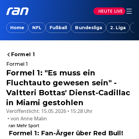
HEUTE LIVE
Home
NFL
Fußball
Bundesliga
2. Liga
T
Formel 1
Formel 1
Formel 1: "Es muss ein
Fluchtauto gewesen sein" -
Valtteri Bottas' Dienst-Cadillac
in Miami gestohlen
Veröffentlicht:
15.05.2026 • 15:28 Uhr
von
Anne Malin
ran Mehr Sport
Formel 1: Fan-Ärger über Red Bull!