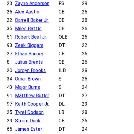
23
Zayne Anderson
FS
29
26
Alex Austin
CB
25
22
Darrell Baker Jr.
CB
28
35
Miles Battle
CB
26
51
Robert Beal Jr.
OLB
26
93
Zeek Biggers
DT
22
27
Ethan Bonner
CB
26
8
Julius Brents
CB
26
20
Jordyn Brooks
ILB
28
34
Omar Brown
S
25
43
Major Burns
S
24
91
Matthew Butler
DT
27
97
Keith Cooper Jr.
DL
23
25
Tyrel Dodson
LB
28
29
Storm Duck
CB
25
65
James Ester
DT
24