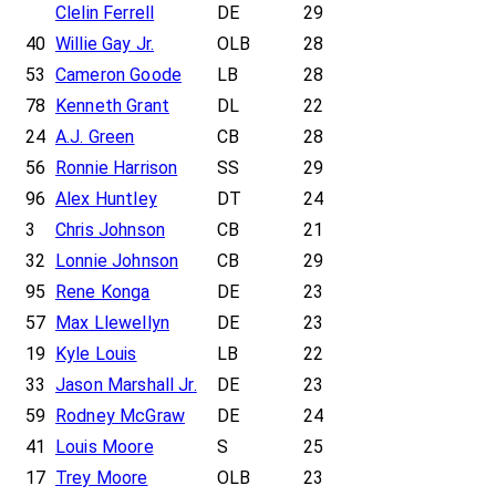
Clelin Ferrell
DE
29
40
Willie Gay Jr.
OLB
28
53
Cameron Goode
LB
28
78
Kenneth Grant
DL
22
24
A.J. Green
CB
28
56
Ronnie Harrison
SS
29
96
Alex Huntley
DT
24
3
Chris Johnson
CB
21
32
Lonnie Johnson
CB
29
95
Rene Konga
DE
23
57
Max Llewellyn
DE
23
19
Kyle Louis
LB
22
33
Jason Marshall Jr.
DE
23
59
Rodney McGraw
DE
24
41
Louis Moore
S
25
17
Trey Moore
OLB
23