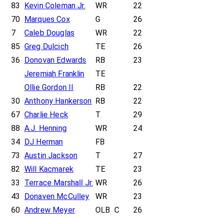
83
Kevin Coleman Jr.
WR
22
70
Marques Cox
G
26
7
Caleb Douglas
WR
22
85
Greg Dulcich
TE
26
36
Donovan Edwards
RB
23
Jeremiah Franklin
TE
Ollie Gordon II
RB
22
30
Anthony Hankerson
RB
22
67
Charlie Heck
T
29
88
A.J. Henning
WR
24
34
DJ Herman
FB
73
Austin Jackson
T
27
82
Will Kacmarek
TE
23
33
Terrace Marshall Jr.
WR
26
43
Donaven McCulley
WR
23
60
Andrew Meyer
OLB
C
26