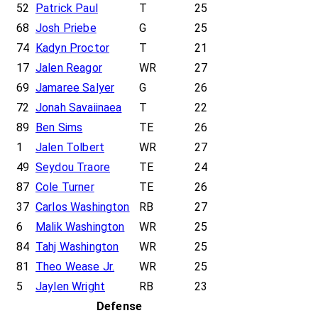
52
Patrick Paul
T
25
68
Josh Priebe
G
25
74
Kadyn Proctor
T
21
17
Jalen Reagor
WR
27
69
Jamaree Salyer
G
26
72
Jonah Savaiinaea
T
22
89
Ben Sims
TE
26
1
Jalen Tolbert
WR
27
49
Seydou Traore
TE
24
87
Cole Turner
TE
26
37
Carlos Washington
RB
27
6
Malik Washington
WR
25
84
Tahj Washington
WR
25
81
Theo Wease Jr.
WR
25
5
Jaylen Wright
RB
23
Defense