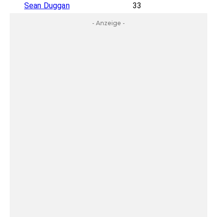
Sean Duggan
33
- Anzeige -