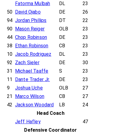
Fatorma Mulbah
DL
23
50
David Ojabo
DE
26
94
Jordan Phillips
DT
22
90
Mason Reiger
OLB
23
44
Chop Robinson
DE
23
38
Ethan Robinson
CB
23
10
Jacob Rodriguez
DL
23
92
Zach Sieler
DE
30
31
Michael Taaffe
S
23
11
Dante Trader Jr.
DE
23
9
Joshua Uche
OLB
27
21
Marco Wilson
CB
27
42
Jackson Woodard
LB
24
Head Coach
Jeff Hafley
47
Defensive Coordinator