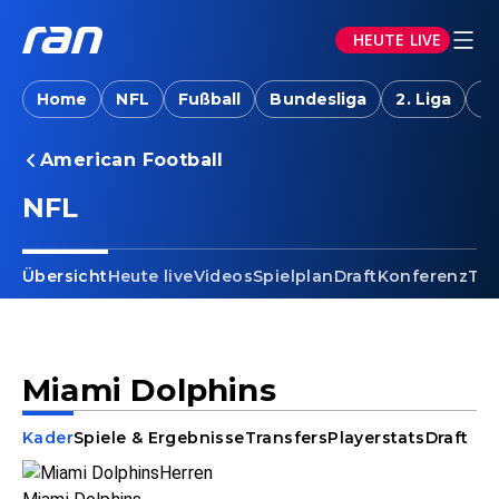
HEUTE LIVE
Home
NFL
Fußball
Bundesliga
2. Liga
T
American Football
NFL
Übersicht
Heute live
Videos
Spielplan
Draft
Konferenz
Tab
Miami Dolphins
Kader
Spiele & Ergebnisse
Transfers
Playerstats
Draft