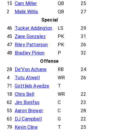
15
Cam Miller
QB
25
2
Malik Willis
QB
27
Special
46
Tucker Addington
LS
29
45
Zane Gonzalez
PK
31
47
Riley Patterson
PK
26
48
Bradley Pinion
P
32
Offense
28
De'Von Achane
RB
24
4
Tutu Atwell
WR
26
71
Gottlieb Ayedze
T
18
Chris Bell
WR
22
62
Jim Bonifas
C
23
55
Aaron Brewer
C
28
63
DJ Campbell
G
22
79
Kevin Cline
T
25