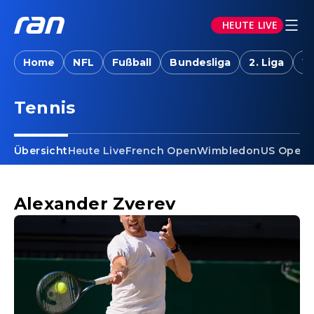
HEUTE LIVE
Home
NFL
Fußball
Bundesliga
2. Liga
W
Tennis - Alexander Zverev
Tennis
Übersicht
Heute Live
French Open
Wimbledon
US Open
A
Alexander Zverev