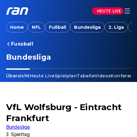
HEUTE LIVE
Home
NFL
Fußball
Bundesliga
2. Liga
T
Fussball
Bundesliga
Übersicht
Heute Live
Spielplan
Tabelle
Videos
Konferenz
VfL Wolfsburg - Eintracht
Frankfurt
Bundesliga
3. Spieltag