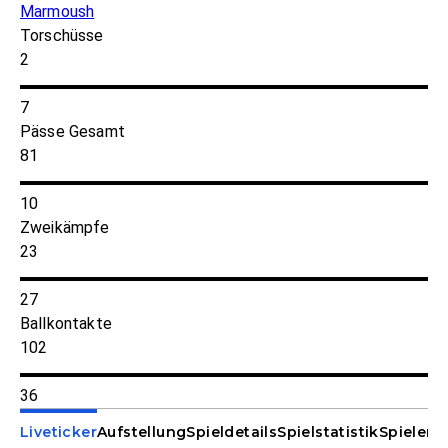
Marmoush
Torschüsse
2
7
Pässe Gesamt
81
10
Zweikämpfe
23
27
Ballkontakte
102
36
Liveticker
Aufstellung
Spieldetails
Spielstatistik
Spieler-S